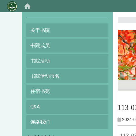
:::
关于书院
书院成员
书院活动
书院活动报名
住宿书苑
113-
Q&A
2024-0
连络我们
113