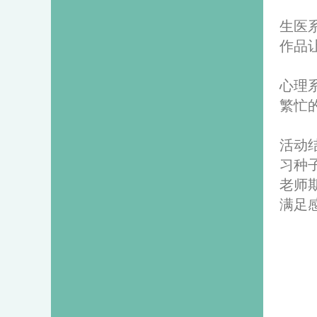
生医
作品
心理
繁忙
活动
习种
老师
满足