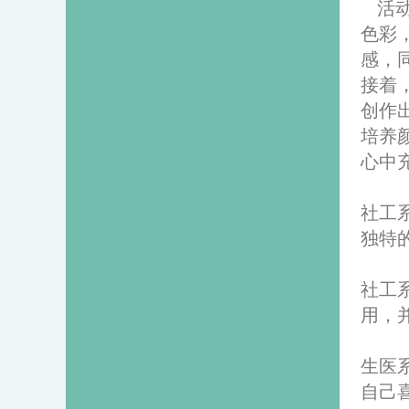
活
色彩
感，
接着
创作
培养
心中
社工
独特
社工
用，
生医
自己