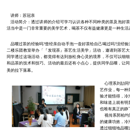
讲师：苏冠亲
活动简介：
透过讲师的介绍可学习认识各种不同种类的茶及泡好茶
活当中是一门非常重要的美学艺术，喝茶不仅有益健康更是一种生活
品嚐过茶的经验吗
?
曾经亲自动手泡一壶好茶给自己喝过吗
?
没经验
二楼乐团教室举办「『发现茶』茶艺生活美学」活动，邀请到茶艺大
同学透过这场活动，都觉得有达到放松身心灵的境界，不仅可以细细
和品茶的技术和技巧。活动的最后还有小点心，提供同学品嚐，让同
。
美的拉下落幕
心理系刘劼同
艺作业，每一种
验才能悟得，冷
和味道上就有明
也唯有真正的静
视传系郭柏均同
的健康功效，冷
透过细细地品嚐