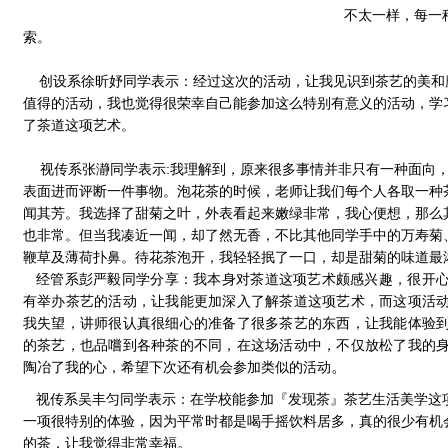
不太一样，每一
索。
创设系徐昕妤同学表示：经过这次的活动，让我见识到茶艺的美和
值得的活动，我也觉得很荣幸自己能参加这么特别有意义的活动，学
了茶道这项艺术
。
视传系张瀞同学表示
:
我理解到，原来很多事情并非只有一种面向
表面进而评断一件事物。泡花茶的时候，老师让我们每个人各取一种
闻其芳。我选择了甜菊之叶，外表看起来嫩绿非常，我心便想，那么
也非常。但当我凑近一闻，却了然无香，不比其他同学手中的万寿菊
鞭草及薄荷扑鼻。待花茶泡开，我轻轻抿了一口，却是甜菊的味道最
经管系彭严毅同学分享：我本身对茶道这项艺术颇感兴趣，很开
有举办茶艺的活动，让我能更加深入了解茶道这项艺术，而这项活
我失望，讲师很认真很细心的准备了很多茶艺的东西，让我能体验
的茶艺，也品嚐到各种茶的不同，在这场活动中，不仅放松了我的
。
陶冶了我的心，希望下次还有机会参加类似的活动
视传系吴丰匀同学表示：
在学校能参加『发现茶』茶艺生活美学这
一项很特别的体验，因为平常时都是喝手摇饮料居多，真的很少有机
。
的茶，让我觉得非常幸福