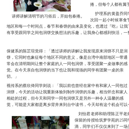
捲，但每个人都有属
护理系的黄盈乔同
。
讲
师讲解清明节的习俗后，开始包春捲
次回一起小时候寒食
地区和每一个时间点，春节和春饼的由来及变化，也透过『吃』让我
有享受跟同学之间包润饼交换想法的乐趣，让我身心都感到快活，一
保健系的陈芷瑄觉得：「透过讲师的讲解让我发现原来润饼不只是润
饼，它同时也象征每个地区不同的意义，像是台湾中南部地区一带通
常会在清明期间让整个家庭的人一同包润饼，享受团聚一桌做事的感
觉。在今天亲自包润饼的当下也让我和现场的同学有团聚一桌的亲
切。」
视传系的蔡欣倚同学则说：「我以前也曾经在家中有和家人一同包过
润饼，今天的活动让我重新体验到制作润饼的乐趣，相当怀念和家人
相处的过程，但今天和同学一同包润饼又是另外一种令人温馨的感
觉，可能是大家都是离乡背井来到台中读书，今天却有这个机会可以
刘怡君老师和助理陈正平老
保留的传授给筑梦学苑的25
滴，同学们不仅仅来到了一场