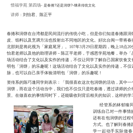
惜福学苑 第四场-
是春捲?还是润饼?-
继承传统文化
讲师
：
刘怡君、陈正平
春捲和润饼在台湾都是民间流行的传统小吃，但是你们知道春捲跟润
皮、馅料以及烹调方法也投射出不同地区的文化。好比台闽一带将春
北部则是将此视为「家庭尾牙」。107年3月29日星期四，晚上18点2
怡君老师以及他的助理讲师－陈正平老师，于感恩学苑地餐，举办「品
场活动结合了文化以及实作的传递，不仅让同学了解自己国家饮食文
明包「润饼」的乐趣呢！
这场活动结合了文化以及实作的传递，不仅
脉，也可以自己亲手体验清明包「润饼」的乐趣呢！
资传系的陈巧逢同学则表示：「我很喜欢这次包润饼的活动，其中一
润饼，而在这个活动当中，我们也不仅仅只是吃春捲，透过讲师的介
景。在做喜欢的事情同时下，还能吸收到背后相关的知识，这样的学
经管系的林郁臻
训练自己对一件事情
还有在包润饼的过程
方式。也了解到春捲
学一起动手实际做春