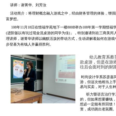
讲师：
谢菁华、刘芳汝
活动简介：
将理财概念融入游戏之中，经由财务管理的体验，增强
富梦想。
108年11月18日在惜福学苑地下一楼800B举办108年第一学
(进阶版以有玩过现金流桌游的同学为佳)」，特别邀请到在三商美邦
理讲师，谢菁华讲师以幽默活泼的带动方式，生动讲解着如何在游戏
步登基为有钱人并赢得胜利。
幼儿教育系蔡旻佑
款桌游，但是在游
往后会面对到的财
 时尚设计学系苏彦嘉同学表示这是他第二次参加这场讲座，虽然是第二次玩这个桌
游，但这次他相当上
易与买卖，对于人生
      听力暨语言
的，但如果想要赚钱
想必一定能有所回馈
资，成功跳出老鼠圈