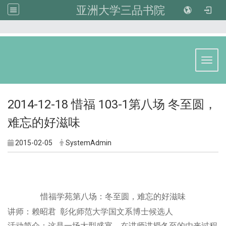
亚洲大学三品书院
:::
Toggl
2014-12-18 惜福 103-1第八场 冬至圆，
难忘的好滋味
2015-02-05
SystemAdmin
惜福学苑第八场：冬至圆，难忘的好滋味
讲师：赖昭君
彰化师范大学国文系博士候选人
活动简介：这是一场大型盛宴，在讲师讲授冬至的由来过程