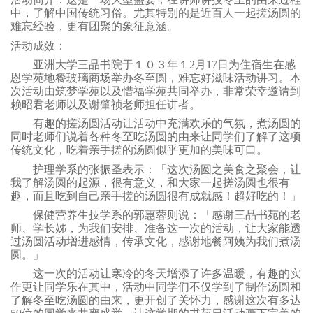
中，了解中国传统习俗。尤其特别的是近百人一起搓汤圆的
难忘经验，更有团聚的象征意涵。
活动成效：
亚洲大学三品书院于１０３年１2月17日为住宿生在感
恩学苑地餐玻璃商场举办冬至圆，难忘好滋味活动讲习。本
次活动由筑梦学苑以及惜福学苑共同举办，非常荣幸邀请到
赖昭君老师以及谢肇祯老师担任讲者。
有趣的搓汤圆活动让活动中充满欢乐的气氛，煮汤圆的
同时老师们说着各种冬至吃汤圆的由来让同学们了解了这项
传统文化，吃着亲手搓的汤圆似乎更加的美味可口。
护理学系的张振圣表示：「这次汤圆之美食之聚会，让
我了解汤圆的起源，很有意义，和大家一起搓汤圆也很有
趣，而且吃到自己亲手搓的汤圆很有成就感！超好吃的！」
保健营养生技学系的郭惠蓉则说：「感谢三品书苑的老
师、学长姊，为我们安排、准备这一次的活动，让大家能透
过汤圆活动增进感情，传承文化，感谢地餐阿姨为我们煮汤
圆。」
这一次的活动让寒冷的冬天增添了许多温暖，有趣的实
作更让同学乐在其中，活动中同学们不仅学到了制作汤圆和
了解冬至吃汤圆的由来，更开创了关怀力，感谢这次有多达