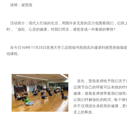
讲师
：
谢慧燕
活动简介：现代人忙碌的生活，周围许多无形的压力包围着我们，记得上
时，「放松、心灵的健康」对我们而言，感觉变成一件奢侈的事情?
在今日104年11月23日亚洲大学三品惜福书苑很高兴邀请到谢慧燕瑜
动课程。
首先，慧燕老师给予我们关于
过调节自己的呼吸可以有效的纾
健康；接着老师便带着我们做简
让我们纾解放松的蛇式…每个律
作不仅增进自身筋骨的健康，更
灵上的释放。