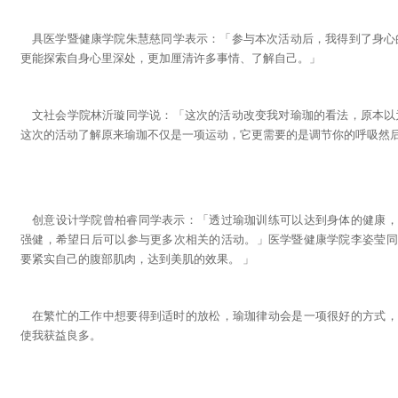
具医学暨健康学院朱慧慈同学表示：「参与本次活动后，我得到了身心
更能探索自身心里深处，更加厘清许多事情、了解自己。」
文社会学院林沂璇同学说：「这次的活动改变我对瑜珈的看法，原本以
这次的活动了解原来瑜珈不仅是一项运动，它更需要的是调节你的呼吸然
创意设计学院曾柏睿同学表示：「透过瑜珈训练可以达到身体的健康，
强健，希望日后可以参与更多次相关的活动。」医学暨健康学院李姿莹同
要紧实自己的腹部肌肉，达到美肌的效果。 」
在繁忙的工作中想要得到适时的放松，瑜珈律动会是一项很好的方式，
使我获益良多。