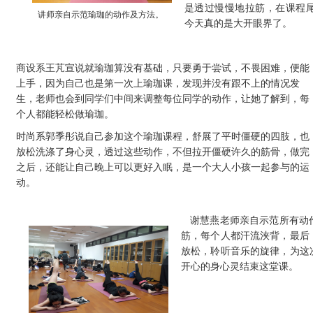
是透过慢慢地拉筋，在课程
讲师亲自示范瑜珈的动作及方法。
今天真的是大开眼界了。
商设系王芃宣说就瑜珈算没有基础，只要勇于尝试，不畏困难，便能
上手，因为自己也是第一次上瑜珈课，发现并没有跟不上的情况发
生，老师也会到同学们中间来调整每位同学的动作，让她了解到，每
个人都能轻松做瑜珈。
时尚系郭季彤说自己参加这个瑜珈课程，舒展了平时僵硬的四肢，也
放松洗涤了身心灵，透过这些动作，不但拉开僵硬许久的筋骨，做完
之后，还能让自己晚上可以更好入眠，是一个大人小孩一起参与的运
动。
谢慧燕老师亲自示范所有动
筋，每个人都汗流浃背，最后
放松，聆听音乐的旋律，为这
开心的身心灵结束这堂课。