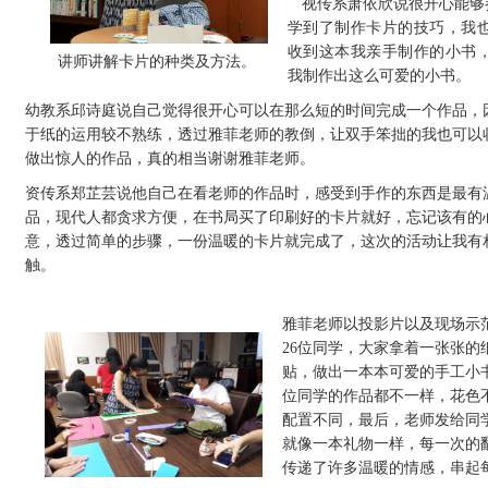
视传系萧依欣说很开心能够
学到了制作卡片的技巧，我
收到这本我亲手制作的小书
讲师讲解卡片的种类及方法。
我制作出这么可爱的小书。
幼教系邱诗庭说自己觉得很开心可以在那么短的时间完成一个作品，
于纸的运用较不熟练，透过雅菲老师的教倒，让双手笨拙的我也可以
做出惊人的作品，真的相当谢谢雅菲老师。
资传系郑芷芸说他自己在看老师的作品时，感受到手作的东西是最有
品，现代人都贪求方便，在书局买了印刷好的卡片就好，忘记该有的
意，透过简单的步骤，一份温暖的卡片就完成了，这次的活动让我有
触。
雅菲老师以投影片以及现场示
26位同学，大家拿着一张张的
贴，做出一本本可爱的手工小
位同学的作品都不一样，花色
配置不同，最后，老师发给同
就像一本礼物一样，每一次的
传递了许多温暖的情感，串起