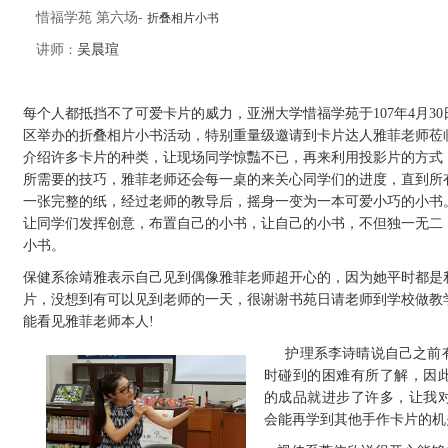
惜福学苑 第六场-
折叠相片小书
讲师
：
吴晨瑄
每个人都抵挡不了可爱卡片的威力，亚洲大学惜福学苑于107年4月3
区举办的折叠相片小书活动，特别重量级邀请到卡片达人雅菲老师莅
介绍许多卡片的种类，让现场同学惊豔不已，再来利用投影片的方式
所需要的技巧，雅菲老师还会每一桌的来关心同学们的进度，直到所
一张完整的纸，经过老师的教导后，摇身一变为一本可爱小巧的小书
让同学们发挥创意，布置自己的小书，让自己的小书，不但独一无二
小书。
保健系徐靖雅表示自己见到偶像雅菲老师超开心的，因为她平时都是
片，没想到有可以见到老师的一天，很谢谢书苑日请老师到学校做教
能看见雅菲老师本人!
护理系李诗晴说自己之前
时碰到的困难有所了解，因
的成品就进步了许多，让我
会能再学到其他手作卡片的机