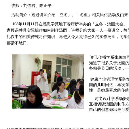
讲师：
刘怡君、陈正平
活动简介：
透过讲师介绍「立冬」、「冬至」相关民俗活动及由来
108年11月11日在感恩学苑地下餐厅所举办的「立冬～汤圆大
家授课并且实际操作如何制作汤圆，讲师分给大家一人一份讲义，教
礼仪中的相关传统习俗知识，再进入令人期待已久的实作汤圆，同学
都讚不绝口。
 资讯传播学系张筑绮同学表示自己是第一次搓汤圆，是一个非常棒的体验，在课程中
知道了很多关于汤圆
办相关节日的活动，
健康产业管理学系陈
圆的儿时回忆，再次
性，是她最喜欢的传
     时尚设计学
互相切磋汤圆的制作
自己的创意做出最可