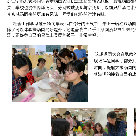
护理学系别琬婷同学表示汤圆的知识远远超出他的想像，发现汤圆都
关，学校也提供两样汤头，分别式咸汤圆与甜汤圆，以前只品尝过甜
其实咸汤圆来的更加有风味，同学们都吃的津津有味。
     社会工作学系锺聿绮同学表示在冷冷的天气中，来上一碗红豆汤
除了可以体验搓汤圆的乐趣外，还能品尝自己手工汤圆所熬制出来的
汤，正好替自己的胃盖上暖暖的被子，非常幸福。
这场汤圆大会在飘散
现场24位同学，都分
时间，提醒大家汤圆
获满满的捧着自己的