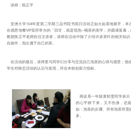
讲师
：
陈正平
亚洲大学104年度第二学期三品书院书苑日活动正如火如荼地展开，本次由
在感恩地餐VIP室所举办的「回甘，就是现泡─喝茶的美学」亦圆满落幕
教授陈正平老师担任主讲者，讲师在活动中除了介绍许多茶叶的相关知识
自操作，泡出属于自己的茶。
在活动的最后，讲师更与同学们分享与交流自己泡茶的心得与感受；借由
学生对静态活动的认识与发现，符合本校创新力指标。
商设系一年级黄郁雯同学表示
的心平静下来，又不伤身，还
如：泡茶的步骤、所有泡茶所需
多。