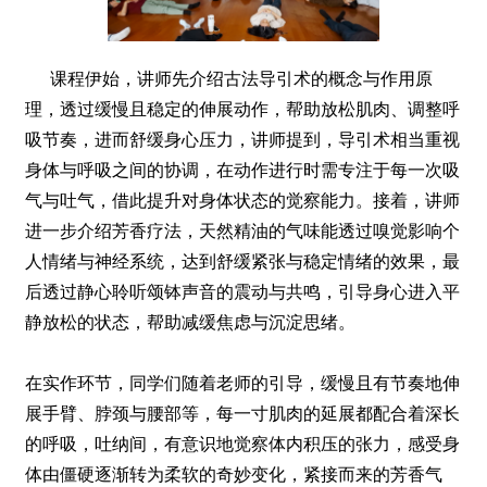
课程伊始，讲师先介绍古法导引术的概念与作用原
理，透过缓慢且稳定的伸展动作，帮助放松肌肉、调整呼
吸节奏，进而舒缓身心压力，讲师提到，导引术相当重视
身体与呼吸之间的协调，在动作进行时需专注于每一次吸
气与吐气，借此提升对身体状态的觉察能力。接着，讲师
进一步介绍芳香疗法，天然精油的气味能透过嗅觉影响个
人情绪与神经系统，达到舒缓紧张与稳定情绪的效果，最
后透过静心聆听颂钵声音的震动与共鸣，引导身心进入平
静放松的状态，帮助减缓焦虑与沉淀思绪。
在实作环节，同学们随着老师的引导，缓慢且有节奏地伸
展手臂、脖颈与腰部等，每一寸肌肉的延展都配合着深长
的呼吸，吐纳间，有意识地觉察体内积压的张力，感受身
体由僵硬逐渐转为柔软的奇妙变化，紧接而来的芳香气