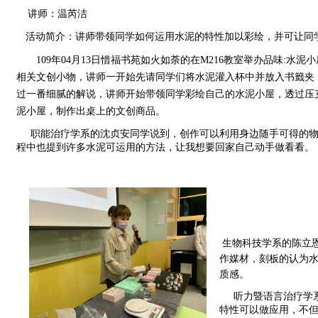
讲师：
温芮洁
活动简介：
讲师带领同学如何运用水泥的特性加以彩绘，并可让同
109年04月13日惜福书苑如火如荼的在M216教室举办品味:
相关文创小物，讲师一开始先请同学们将水泥灌入杯中并放入书籤夹
过一番细腻的解说，讲师开始带领同学彩绘自己的水泥小屋，透过压
泥小屋，制作出桌上的文创商品。
     职能治疗学系的沈贞安同学说到，创作可以利用身边随手可得
程中也提到许多水泥可运用的方法，让我想要回家自己动手做看看。
生物科技学系的陈立
作媒材，刻板的认为
质感。    
     听力暨语言
特性可以做应用，不