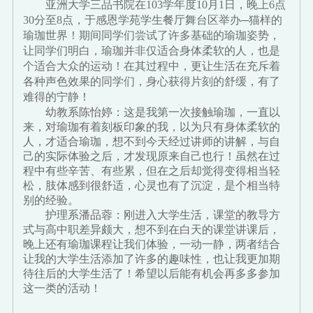
亚洲大学三品书院在103学年度10月1日，晚上6点
30分至8点，于感恩学苑学生餐厅舞台区举办─猫样的
瑜珈世界！期间同学们尝试了许多基础的瑜珈姿势，
让同学们明白，瑜珈并非仅适合身体柔软的人，也是
个适合大众的运动！在其过程中，更让生活在充斥着
各种声色效果的同学们，身心获得片刻的舒缓，有了
难得的宁静！
幼教系陈怡婷：这是我第一次接触瑜珈，一直以
来，对瑜珈有着刻板印象的我，以为只有身体柔软的
人，才适合瑜珈，想不到今天经过讲师的讲解，与自
己的实际体验之后，才发现原来自己也行！虽然在过
程中有些辛苦、有些累，但在之后却觉得变得相当轻
松，肢体感到很舒适，心灵也有了沉淀，是个相当特
别的经验。
护理系潘品蓉：刚进入大学生活，课堂的教导方
式与高中职差异颇大，想不到在白天的课堂讲课后，
晚上还有瑜珈课程让我们体验，一动一静，两者结合
让我的大学生活添加了许多的趣味性，也让我更加期
待往后的大学生活了！希望以后能有机会再多多参加
这一类的活动！