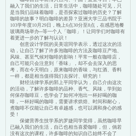
融入了我们的生活，日常生活中，咖啡随处可见，只
是当我们品味着咖啡，是否探索过咖啡的历史？了解
咖啡的故事？明白咖啡的差异？亚洲大学三品书院于
103学年度10月29日，晚上6点30分至8点，在感恩地餐
玻璃商场举办─等一个人「咖啡」！让同学们对咖啡有
着更进一步的了解与认识！
创意设计学院的吴美谊同学表示，透过这次的活
动，让自己了解了许多泡咖啡的方法及咖啡豆产地、
风味、甚至气候对咖啡的影响！平常一般在咖啡店，
自己可能只会注意到「香味」，却不会去深入的思
考，而在今天明白，原来咖啡的香味，与红酒、香料
一样，都是相当值得我们去探讨、研究的！
财经法律学系的郭上平同学认为，自己介由这次
的活动，了解许多咖啡的品种、香气、风味，学到如
何保存咖啡豆，也学会了如何冲泡出一杯好喝的咖
啡，一杯好喝的咖啡，需要讲求烘焙、时间和耐心，
煮咖啡不仅能让自己有卓越感，也可以调和身心的感
受！
保健营养生技学系的罗婕同学觉得，虽然咖啡早
已融入我们的生活，自己也相当喜爱咖啡，但，倘若
没有这次的课程，许多咖啡的知识自己始终不会了