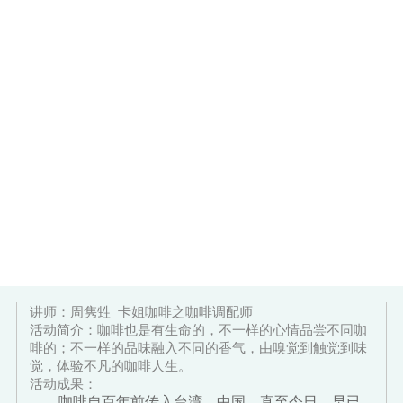
讲师：周隽甡
卡姐咖啡之咖啡调配师
活动简介：咖啡也是有生命的，不一样的心情品尝不同咖
啡的；不一样的品味融入不同的香气，由嗅觉到触觉到味
觉，体验不凡的咖啡人生。
活动成果：
咖啡自百年前传入台湾、中国，直至今日，早已