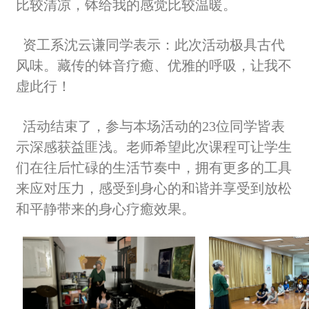
比较清凉，钵给我的感觉比较温暖。
资工系沈云谦同学表示：此次活动极具古代
风味。藏传的钵音疗癒、优雅的呼吸，让我不
虚此行
！
活动结束了，参与本场活动的23位同学皆表
示深感获益匪浅。老师希望此次课程可让学生
们在往后忙碌的生活节奏中，拥有更多的工具
来应对压力，感受到身心的和谐并享受到放松
和平静带来的身心疗癒效果。