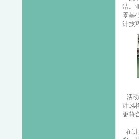
洁。
零基
计技
活动
计风
更符
在讲