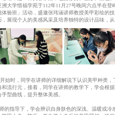
亚洲大学惜福学苑于112年11月27号晚间六点半在
础体验班」活动，盛邀张玮涵讲师教授美甲彩绘的技
巧，展现个人的美感风采及培养独特的设计品味，从
开始时，同学在讲师的详细解说下认识美甲种类，
格和流行元，接着，同学在讲师的教学下，学会根据
合手型曲线，提升整体美感。
师的指导下，学会辨识自身肤色的深浅、温暖或冷