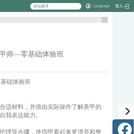
Language
登入
:::
：一日美甲师—零基础体验班
师—零基础体验班
合适材料，并借由实际操作了解美甲的
自我表达能力。
护理等步骤，使指甲看起来更漂亮和整