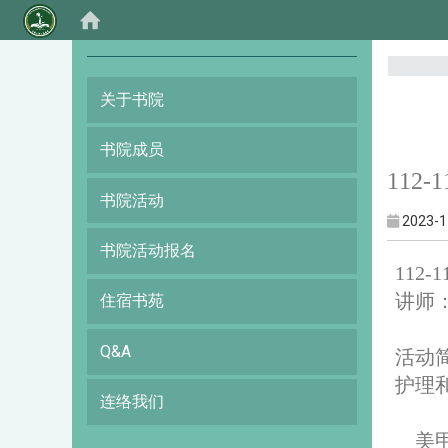
:::
关于书院
书院成员
112
书院活动
2023-1
书院活动报名
112
讲师
住宿书苑
Q&A
活动
护理
连络我们
美