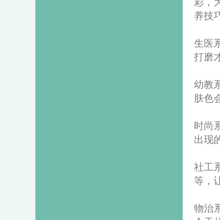
彩，
养技
生医
打磨
幼教
肤色
时尚
出现
社工
等，
物治