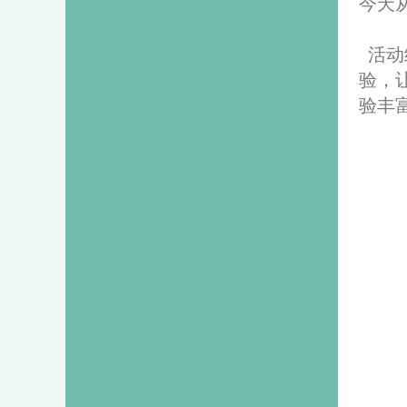
今天
活动
验，
验丰