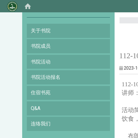
:::
关于书院
书院成员
112
书院活动
2023-1
书院活动报名
112
讲师
住宿书苑
Q&A
活动
饮食
连络我们
布