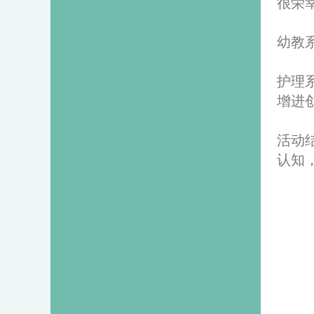
很荣
幼教
护理
增进
活动
认知