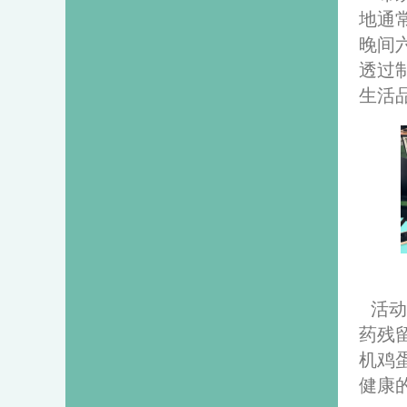
地通
晚间
透过
生活
活动
药残
机鸡
健康