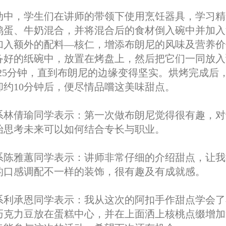
动中，学生们在讲师的带领下使用烹饪器具，学习精
鸡蛋、牛奶混合，并将混合后的食材倒入碗中并加入
加入额外的配料—核仁，增添布朗尼的风味及营养价
备好的纸碗中，放置在烤盘上，然后把它们一同放入
0-25分钟，直到布朗尼的边缘变得坚实。烘烤完成
却约10分钟后，便尽情品嚐这美味甜点。
系林倩瑜同学表示：第一次做布朗尼觉得很有趣，对
始思考未来可以如何结合专长与职业。
系陈雅蕙同学表示：讲师非常仔细的介绍甜点，让我
的口感调配不一样的装饰，很有趣及有成就感。
系利承恩同学表示：我从这次的阿扣手作甜点学会了
巧克力豆放在蛋糕中心，并在上面洒上核桃点缀增加