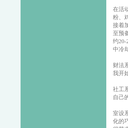
在活
粉、
接着
至预
约2
中冷
财法
我开
社工
自己
室设
化的