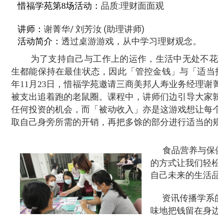
品质
:
理财面面观
惜福学苑第8场活动：
讲师：
谢菁华
/
刘芳汝
(
助理讲师
)
透过桌游游戏，从中学习理财观念。
活动简介：
为了支持自己与工作上的运作，生活中无处不花
生都能保持在最佳状态，因此「管控金钱」与「适当
年
11
月
23
日，惜福学苑邀请三商美邦人寿业务经理谢
被支出追着跑的老鼠圈。课程中，讲师们边引导大家
任何投资的机会，而「被动收入」亦是这游戏想让每
取自己身旁所需的开销，再把多馀的部分进行适当的
食品营养与保
的方式让我们轻
自己未来的生活
资讯传播学系
味地把钱留在身