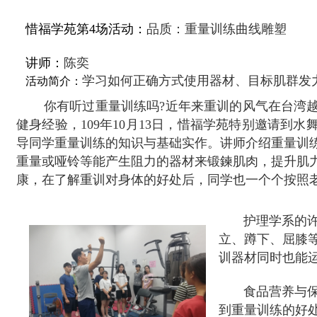
品质：重量训练曲线雕塑
惜福学苑第4场活动：
讲师：
陈奕
学习如何正确方式使用器材、目标肌群发
活动简介：
你有听过重量训练吗
?
近年来重训的风气在台湾
健身经验，
109
年
10
月
13
日，惜福学苑特别邀请到水
导同学重量训练的知识与基础实作。讲师介绍重量训
重量或哑铃等能产生阻力的器材来锻鍊肌肉，提升肌
康，在了解重训对身体的好处后，同学也一个个按照
护理学系的
立、蹲下、屈膝
训器材同时也能
食品营养与保健
到重量训练的好