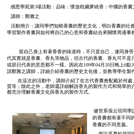
感恩學苑第3場活動：
品
味：懷放枕藏夢繞香：中國的香囊
講師：
鄭雅之
活動簡介：
讓同學們知曉香囊的歷史文化，明白香囊的社
學習製作香囊與如何將自己的心意和香囊結合來關懷周邊事
當自己身上有著香香的味道時，不只是自己，連同身旁
代其實就是香囊、香丸等物品，但古代的香囊、香丸可不是
或節日代表的意思都不一樣。因此在109年04月20日晚上6
請鄭雅之講師，詳細介紹香囊的歷史文化後，並教導學生製
 在這次的活動中，講師介紹了在古代香囊會配戴於何
質等；除此之外，老師還詳細解說香丸的製作方式和簡單的
都充分理解香囊文化與香丸的製作方式。
 健管系張云瑄同學說： 這次的活動讓我了解到不同節日、放置在不同部位
的香囊都有著不同
香囊的不同意義。
     商設系蕭