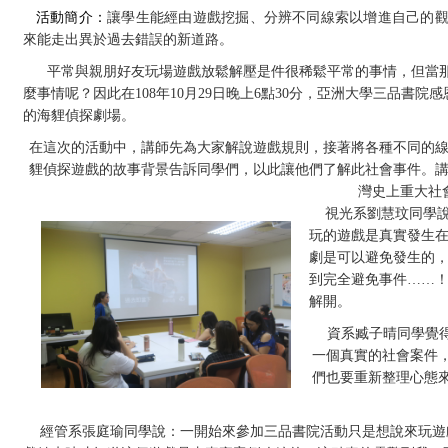
活動簡介：
讓學生能經由遊戲挖掘、分辨不同線索以增進自己的
來能走出異於過去錯誤的新道路。
平常與親朋好友玩場遊戲放鬆解壓是件很稀鬆平常的事情，但當
麼事情呢？因此在
108
年
10
月
29
日晚上
6
點
30
分，亞洲大學三品書院感
的海貍偵探劇場。
在這次的活動中，講師先為大家解說遊戲規則，接著將各種不同的
貍偵探遊戲的故事背景告訴同學們，以此讓他們了解此社會事件。
灣史上重大社
視光系劉慧玟同學
玩的遊戲是真實發生
劇是可以避免發生的
到完全避免事件……
解開。
資系臧子晴同學覺
一個真實的社會案件
們也要重新整理心態
經管系張庭瑜同學說：一開始來參加三品書院活動只是想說來玩遊