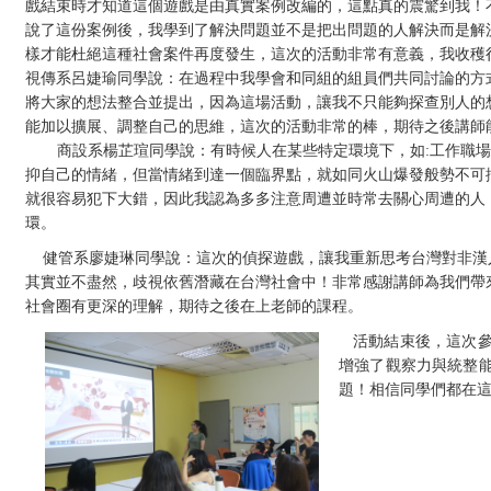
戲結束時才知道這個遊戲是由真實案例改編的，這點真的震驚到我！
說了這份案例後，我學到了解決問題並不是把出問題的人解決而是解
樣才能杜絕這種社會案件再度發生，這次的活動非常有意義，我收穫
視傳系呂婕瑜同學說：在過程中我學會和同組的組員們共同討論的方
將大家的想法整合並提出，因為這場活動，讓我不只能夠探查別人的
能加以擴展、調整自己的思維，這次的活動非常的棒，期待之後講師
商設系楊芷瑄同學說：有時候人在某些特定環境下，如
:
工作職場
抑自己的情緒，但當情緒到達一個臨界點，就如同火山爆發般勢不可
就很容易犯下大錯，因此我認為多多注意周遭並時常去關心周遭的人
環。
健管系廖婕琳同學說：這次的偵探遊戲，讓我重新思考台灣對非漢
其實並不盡然，歧視依舊潛藏在台灣社會中！非常感謝講師為我們帶
社會圈有更深的理解，期待之後在上老師的課程。
活動結束後，這次
增強了觀察力與統整
題！相信同學們都在