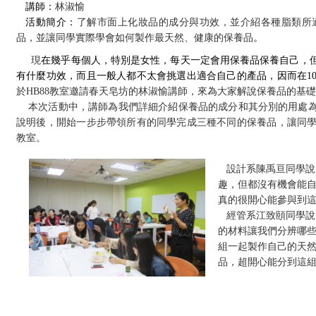
講師：
林淑愉
活動簡介：
了解市面上化妝品的成分與功效，並介紹各種脂類所
品，並讓同學實際學會如何製作最天然、健康的保養品
。
現
在幾乎每個人，特別是女性，每天一定會用保養品保養自己，
有什麼功效，而且一般人都不太會挑選出適合自己的產品，因而在
1
於
HB88
教室邀請春天皂坊的林淑愉講師，來為大家解說保養品的基礎
本次活動中，講師為我們詳細介紹保養品的成分和其分別的用處
說明後，開始一步步帶領所有的同學完成三種不同的保養品，讓同
教室。
設計系陳禹亘同學說
趣，但都沒有機會能
真的很開心能參與到
經管系江致頤同學說
的材料讓我們分辨哪
組一起製作自己的天
品，超開心能分到這