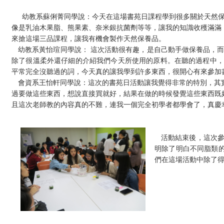
幼教系蘇俐菁同學說：今天在這場書苑日課程學到很多關於天然
像是乳油木果脂、熊果素、奈米銀抗菌劑等等，讓我的知識收穫滿滿
來搶這場三品課程，讓我有機會製作天然保養品。
幼教系黃怡瑄同學說： 這次活動很有趣，是自己動手做保養品，
除了很溫柔外還仔細的介紹我們今天所使用的原料。在聽的過程中，
平常完全沒聽過的詞，今天真的讓我學到許多東西，很開心有來參加
會資系王怡軒同學說：這次的書苑日活動讓我覺得非常的特別，其
過要做這些東西，想說直接買就好，結果在做的時候發覺這些東西既
且這次老師教的內容真的不難，連我一個完全初學者都學會了，真慶
活動結束後，這次
明除了明白不同脂類
們在這場活動中除了