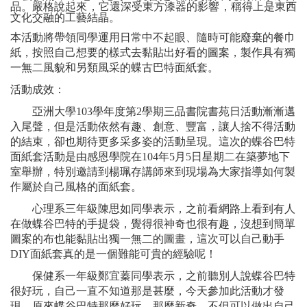
品。嚴格說起來，它還深受東方漆器的影響，稱得上是東西
文化交融的工藝結晶。
本活動將帶領同學運用日常中不起眼、隨時可能廢棄的餐巾
紙，按照自己想要的樣式去黏貼出好看的圖案，製作具有獨
一無二風貌和另類風采的蝶古巴特面紙套。
活動成效：
亞洲大學103學年度第2學期三品書院書苑日活動漸漸邁
入尾聲，但是活動依然有趣、創意、豐富，讓人捨不得活動
的結束，卻也期待更多采多姿的活動呈現。這次的蝶谷巴特
面紙套活動是由感恩學院在104年5月5日星期二在築夢地下
室舉辦，特別邀請到楊珮存講師來到現場為大家指導如何製
作屬於自己風格的面紙套。
心理系三年級陳思如同學表示，之前看網路上看到有人
在做蝶谷巴特的手提袋，覺得很神奇也很有趣，沒想到簡單
圖案的布也能黏貼出獨一無二的圖畫，這次可以自己動手
DIY面紙套真的是一個難能可貴的經驗呢！
保健系一年級鄭宜蓁同學表示，之前聽別人說蝶谷巴特
很好玩，自己一直不知道那是甚麼，今天參加此活動才發
現，原來蝶谷巴特那麼好玩、那麼新奇，不但可以做出自己