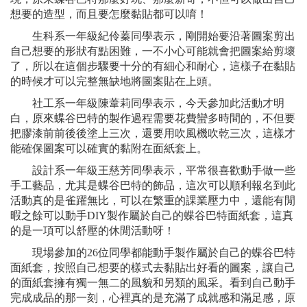
想要的造型，而且要怎麼黏貼都可以唷！
生科系一年級紀伶蓁同學表示，剛開始要沿著圖案剪出
自己想要的形狀有點困難，一不小心可能就會把圖案給剪壞
了，所以在這個步驟要十分的有細心和耐心，這樣子在黏貼
的時候才可以完整無缺地將圖案貼在上頭。
社工系一年級陳葦莉同學表示，今天參加此活動才明
白，原來蝶谷巴特的製作過程需要花費蠻多時間的，不但要
把膠漆前前後後塗上三次，還要用吹風機吹乾三次，這樣才
能確保圖案可以確實的黏附在面紙套上。
設計系一年級王慈芳同學表示，平常很喜歡動手做一些
手工藝品，尤其是蝶谷巴特的飾品，這次可以順利報名到此
活動真的是雀躍無比，可以在繁重的課業壓力中，還能有閒
暇之餘可以動手DIY製作屬於自己的蝶谷巴特面紙套，這真
的是一項可以舒壓的休閒活動呀！
現場參加的26位同學都能動手製作屬於自己的蝶谷巴特
面紙套，按照自己想要的樣式去黏貼出好看的圖案，讓自己
的面紙套擁有獨一無二的風貌和另類的風采。看到自己動手
完成成品的那一刻，心裡真的是充滿了成就感和滿足感，原