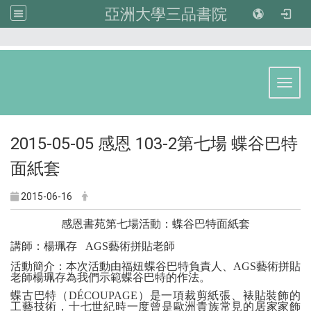
亞洲大學三品書院
:::
Toggl
2015-05-05 感恩 103-2第七場 蝶谷巴特
面紙套
2015-06-16
感恩書苑第七場活動：蝶谷巴特面紙套
講師：楊珮存
AGS
藝術拼貼老師
活動簡介：本次活動由福妞蝶谷巴特負責人、AGS藝術拼貼
老師楊珮存為我們示範蝶谷巴特的作法。
蝶古巴特（DÉCOUPAGE）是一項裁剪紙張、裱貼裝飾的
工藝技術，十七世紀時一度曾是歐洲貴族常見的居家家飾