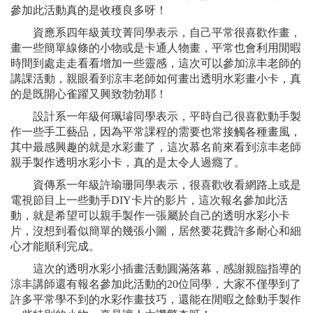
參加此活動真的是收穫良多呀！
資應系四年級黃玟菁同學表示，自己平常很喜歡作畫，
畫一些簡單線條的小物或是卡通人物畫，平常也會利用閒暇
時間到處走走看看增加一些靈感，這次可以參加涼丰老師的
講課活動，親眼看到涼丰老師如何畫出透明水彩畫小卡，真
的是既開心雀躍又興致勃勃耶！
設計系一年級何珮璿同學表示，平時自己很喜歡動手製
作一些手工藝品，因為平常課程的需要也常接觸各種畫風，
其中最感興趣的就是水彩畫了，這次慕名前來看到涼丰老師
親手製作透明水彩小卡，真的是太令人過癮了。
資傳系一年級許瑜珊同學表示，很喜歡收看網路上或是
電視節目上一些動手DIY卡片的影片，這次報名參加此活
動，就是希望可以親手製作一張屬於自己的透明水彩小卡
片，沒想到看似簡單的幾張小圖，居然要花費許多耐心和細
心才能順利完成。
這次的透明水彩小插畫活動圓滿落幕，感謝親臨指導的
涼丰講師還有報名參加此活動的20位同學，大家不僅學到了
許多平常學不到的水彩作畫技巧，還能在閒暇之餘動手製作