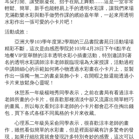
耳朵打開、讓雙眼凝視、抬手在紙上舞動……這是一堂非常
輕鬆、簡單、新手也能輕易上手的透明水彩課，讓我們來場
充滿歡樂水彩與動手做勞作課的繽紛嘉年華，一起來用透明
水彩作出一張可愛的小卡片吧！
活動成效：
亞洲大學103學年度第2學期的三品書院書苑日活動場場
精彩不斷，這次是由感恩學院於103年4月28日下午6點半在
地餐VIP室舉辦的涼丰透明水彩小插畫活動，特別邀請到著
名的透明水彩講師涼丰老師親臨現場為大家授課，活動過程
中講師細心的示範如何將小物透過水彩畫在小卡片上，並製
作出一張獨一無二的書桌裝飾小卡，在閒暇之餘還能透過小
卡片來放鬆身心靈呢！
休憩系一年級楊翊秀同學表示，之前在書局有看過涼丰
老師所畫的小卡片，很喜歡那種清淡中卻又流露出簡單輕巧
的畫風，所以每次看到涼丰老師的小卡片都會忍不住掏出錢
包，買下各式各樣不同風格的卡片來收藏。
心理系二年級吳采俞同學表示，很喜歡涼丰老師的畫
作，雖然看似簡單的水彩畫，但是裡面卻藏有許多驚奇的發
現，如果仔細欣賞就會發現許多特別奇妙的感覺，這次可以