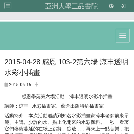
亞洲大學三品書院
:::
Toggl
2015-04-28 感恩 103-2第六場 涼丰透明
水彩小插畫
2015-06-16
感恩學苑第六場活動：涼丰透明水彩小插畫
講師：涼丰
水彩插畫家、藝舍出版特約插畫家
活動簡介：本次活動邀請到知名水彩插畫家涼丰老師前來示
範、主講。少許的水、點上化開來的水彩顏料。一秒，看著
它們姿態蔓延的在紙上跳舞、綻放……再來上一點音樂，把