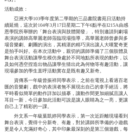
活動成效：
亞洲大學103學年度第二學期的三品書院書苑日活動持
續延燒，這次於104年3月17日星期二下午6點半在I215A由感
恩學院所舉辦的「舞台表演與肢體開發」，特別邀請到劇場
表演的講師高華麗老師蒞臨現場指導，高華麗老師曾參與多
場音樂劇、劇團的演出，其精湛的精巧演出讓人大嘆驚奇更
是拍手叫好。在本次活動中，親切的講師準備了三個肢體及
舞台表演活動讓學生模仿身處於不同地點所表現的動作，以
及如何憑空捏造出物品讓學生猜出此為何物等有趣活動，讓
現場參加的學生直呼活動實在是既有趣又新奇。
資傳系一年級曾振祥同學表示，之前在電視上看過百老
匯的音樂劇，戲中的表演者無不展現出自己的拿手絕活，將
平時看似簡單的動作詳加以描摹，讓動作間更加細膩且讓人
耳目一新，今日參加此活動可說是讓人眼睛為之一亮，更讓
自己上了精彩的一課。
外文系一年級葉凱婷同學表示，第一次近距離現場看到
舞台表演，覺得十分新奇、有趣，對於講師所準備的小遊戲
更是令人充滿好奇心，其中印象最深刻的是第三個遊戲，每