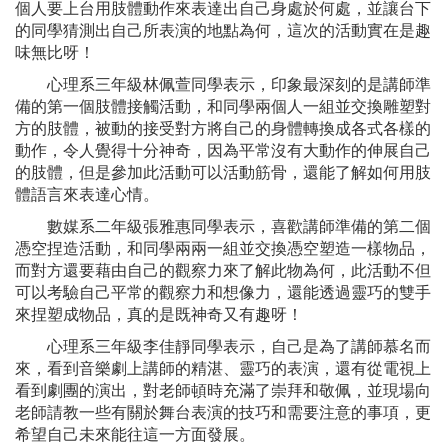
個人要上台用肢體動作來表達出自己身處於何處，並讓台下
的同學猜測出自己所表演的地點為何，這次的活動實在是趣
味無比呀！
心理系三年級林佩萱同學表示，印象最深刻的是講師準
備的第一個肢體接觸活動，和同學兩個人一組並交換雕塑對
方的肢體，被動的接受對方將自己的身體轉換成各式各樣的
動作，令人覺得十分神奇，因為平常沒有大動作的伸展自己
的肢體，但是參加此活動可以活動筋骨，還能了解如何用肢
體語言來表達心情。
數媒系二年級張雅惠同學表示，喜歡講師準備的第二個
憑空捏造活動，和同學兩兩一組並交換憑空塑造一樣物品，
而對方還要藉由自己的觀察力來了解此物為何，此活動不但
可以考驗自己平常的觀察力和想像力，還能透過靈巧的雙手
來捏塑成物品，真的是既神奇又有趣呀！
心理系三年級李佳靜同學表示，自己是為了講師慕名而
來，看到音樂劇上講師的精湛、靈巧的表演，還有從電視上
看到劇團的演出，對老師頓時充滿了崇拜和敬佩，並現場向
老師請教一些有關於舞台表演的技巧和需要注意的事項，更
希望自己未來能往這一方面發展。