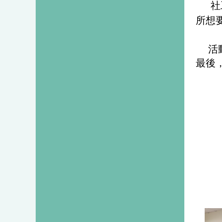
社
所想
活
最後