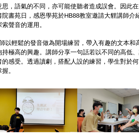
意思，語氣的不同，亦可能使聽者造成誤會。因此在11
書院書苑日，感恩學苑於HB88教室邀請大貍講師介
探索聲音的運用。
師以輕鬆的發音做為開場練習，帶入有趣的文本和
抱持極高的興趣。講師分享一句話若以不同的高低、
者的感受。透過讀劇，搭配人設的練習，學生對於何
掌握。