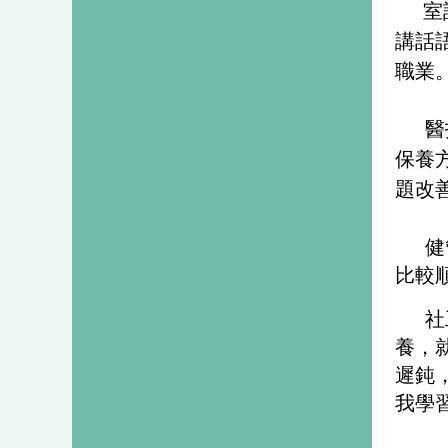
室
講話
職業
醫
保養
題改
健
比較
社
養，
遲鈍
我學