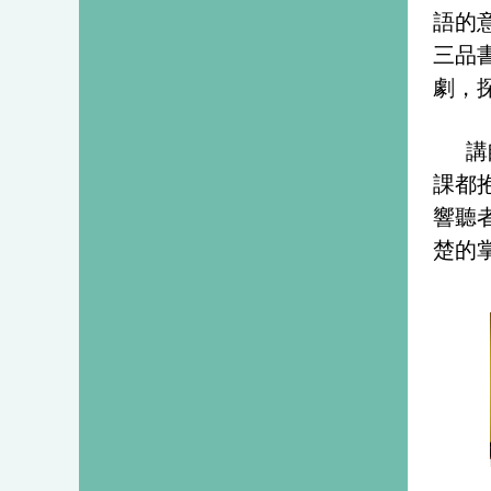
語的
三品
劇，
講
課都
響聽
楚的