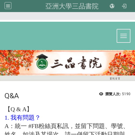
亞洲大學三品書院
:::
Toggl
Q&A
瀏覽人次:
5190
【Q & A】
1. 我有問題？
A：統一
#FB粉絲頁私訊
，並留下問題、學號、
姓名，如涉及某場次，請一併留下活動日期與