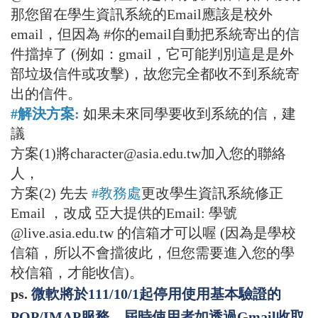
那您留在學生資訊系統的Email應該是校外
email，但因為 #你的email自動把系統寄出的信
件擋掉了 (例如：gmail，它可能判別這是是外
部垃圾信件或攻擊)，故您完全都收不到系統寄
出的信件。
#解決方案:
如果未來同學要收到系統的信，建
議
方案(1)將character@asia.edu.tw加入您的聯絡
人，
方案(2) 先去
#教務處
更改學生資訊系統修正
Email ，改成 亞大提供的Email: 學號
@live.asia.edu.tw 的信箱才可以喔 (因為是學校
信箱，所以不會擋彼此，但您需要進入您的學
校信箱，才能收信)。
ps.
微軟將於
111/10/1
起停用使用基本驗證的
POP/IMAP
服務，屆時使用者如透過
Gmail
收取