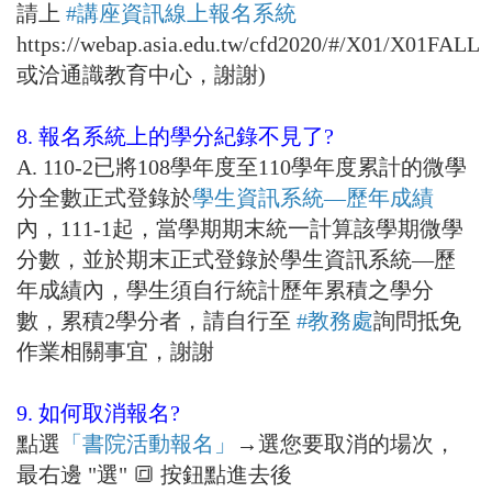
請上
#講座資訊線上報名系統
https://webap.asia.edu.tw/cfd2020/#/X01/X01FALL
或洽通識教育中心，謝謝)
8. 報名系統上的學分紀錄不見了?
A. 110-2已將108學年度至110學年度累計的微學
分全數正式登錄於
學生資訊系統—歷年成績
內，111-1起，當學期期末統一計算該學期微學
分數，並於期末正式登錄於學生資訊系統—歷
年成績內，學生須自行統計歷年累積之學分
數，累積2學分者，請自行至
#教務處
詢問抵免
作業相關事宜，謝謝
9. 如何取消報名?
點選
「書院活動報名」
→選您要取消的場次，
最右邊 "選" 🔳 按鈕點進去後