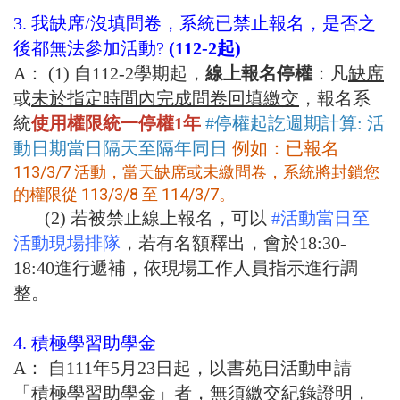
3. 我缺席/沒填問卷，系統已禁止報名，是否之
後都無法參加活動?
(112-2起)
A： (1) 自112-2學期起，
線上報名停權
：凡
缺席
或
未於指定時間內完成問卷回填繳交
，報名系
統
使用權限統一停權1年
#停權起訖週期計算: 活
動日期當日隔天至隔年同日
例如：已報名
113/3/7 活動，當天缺席或未繳問卷，系統將封鎖您
的權限從 113/3/8 至 114/3/7。
(2) 若被禁止線上報名，可以
#活動當日至
活動現場排隊
，若有名額釋出，會於18:30-
18:40進行遞補，依現場工作人員指示進行調
整。
4. 積極學習助學金
A： 自111年5月23日起，以書苑日活動申請
「積極學習助學金」者，無須繳交紀錄證明，