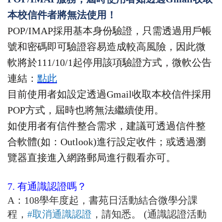
本校信件者將無法使用！
POP/IMAP
採用基本身份驗證，只需透過用戶帳
號和密碼即可驗證容易造成較高風險，因此微
軟將於
111/10/1
起停用該項驗證方式，微軟公告
連結：
點
此
目前使用者如設定透過
Gmail
收取本校信件採用
POP
方式，屆時也將無法繼續使用。
如使用者有信件整合需求，建議可透過信件整
合軟體
(
如：
Outlook)
進行設定收件；或透過瀏
覽器直接進入網路郵局進行觀看亦可。
7. 有通識認證嗎？
A：108學年度起，書苑日活動結合微學分課
程，
#取消通識認證
，請知悉。 (通識認證活動