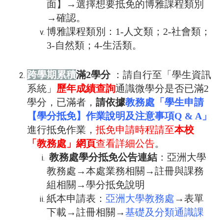
面】→選擇想要抵免的博雅課程類別
→確認。
博雅課程類別：1-人文類；2-社會類；
3-自然類；4-生活類。
跨學期
累積
滿
2
學分
：請自行至「學生資訊
系統」
歷年成績查詢
通識微學分是否已滿2
學分，已滿者，
請依據
教務處「學生申請
【學分抵免】作業說明及注意事項
Q & A」
進行抵免作業，
抵免申請時程請至
本校
「教務處」網頁
查看詳細公告
。
教務處學分抵免公告連結
：
亞洲大學
教務處
→本處業務相關→註冊與課務
組相關→
學分抵免說明
紙本申請表：
亞洲大學教務處
→表單
下載→註冊相關→
基礎及分類通識課