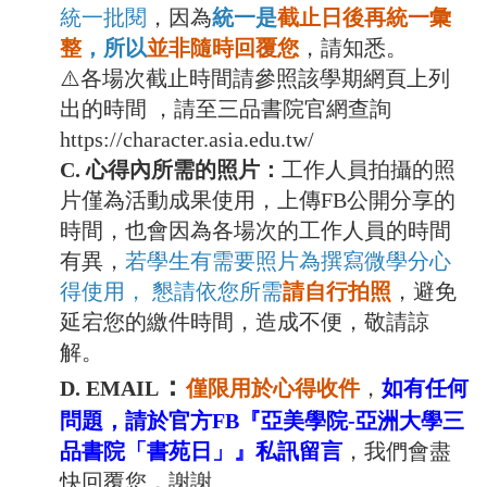
統一批閱
，因為
統一是
截止日後再統一彙
整
，所以
並非隨時回覆您
，請知悉。
⚠️各場次截止時間請參照該學期網頁上列
出的時間 ，請至三品書院官網查詢
https://character.asia.edu.tw/
C. 心得內所需的照片：
工作人員拍攝的照
片僅為活動成果使用，上傳FB公開分享的
時間，也會因為各場次的工作人員的時間
有異，
若學生有需要照片為撰寫微學分心
得使用， 懇請依您所需
請自行拍照
，避免
延宕您的繳件時間，造成不便，敬請諒
解。
：
D. EMAIL
僅限用於心得收件
，
如有任何
問題，請於官方FB『亞美學院-亞洲大學三
品書院「書苑日」』私訊留言
，我們會盡
快回覆您，謝謝