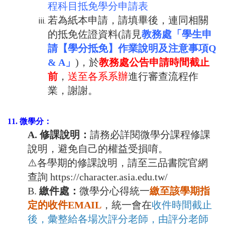
程科目抵免學分申請表
若為紙本申請，請填畢後，連同相關
的抵免佐證資料(請見
教務處「學生申
請【學分抵免】作業說明及注意事項
Q
& A」
)，於
教
務處公告申請時間截止
前
，
送至各系系辦
進行審查流程作
業，謝謝。
11. 微學分：
A. 修課說明：
請務必詳閱微學分課程修課
說明，避免自己的權益受損唷。
⚠️各學期的修課說明，請至三品書院官網
查詢
https://character.asia.edu.tw/
B.
繳件處：
微學分心得統一
繳至該學期指
定的收件EMAIL
，統一會在
收件時間截止
後，彙整給各場次評分老師，由評分老師