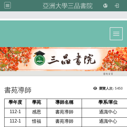
亞洲大學三品書院
:::
Toggl
書苑導師
瀏覽人次:
5450
學年度
學苑
導師名稱
學系/單位
112-1
感恩
書苑導師
通識中心
112-1
惜福
書苑導師
通識中心