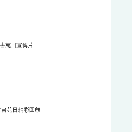
院書苑日宣傳片
書院書苑日精彩回顧