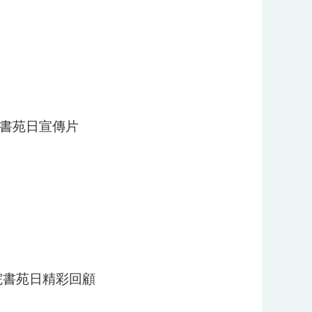
院書苑日宣傳片
書院書苑日精彩回顧