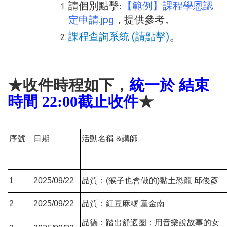
【範例】課程學恩認
請個別點擊:
定申請.jpg
，提供參考
。
。
課程查詢系統 (請點擊)
★收件時程如下，
統一於 結束
時間 22:00截止收件
★
序號
日期
活動名稱 &講師
1
2025/09/22
品質：(猴子也會做的)黏土恐龍 邱俊彥
2
2025/09/22
品質：紅豆麻糬 童金南
品德：踏出舒適圈：用音樂說故事的女