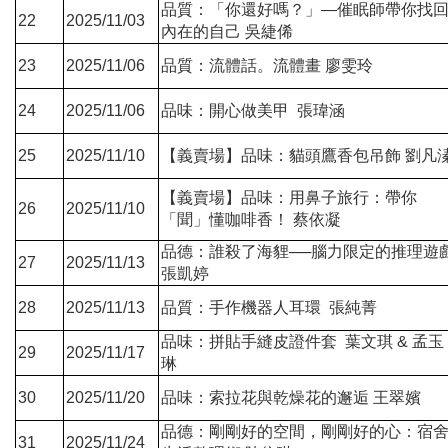
品質：「你還好嗎？」—催眠師帶你找
22
2025/11/03
內在的自己 吳緁俙
23
2025/11/06
品質：流體話。流體畫 廖雯玲
24
2025/11/06
品味：開心做美甲 張瑋涵
25
2025/11/10
【義賣場】品味：貓頭鷹香包吊飾 劉凡
【義賣場】品味：用鼻子旅行：帶你
26
2025/11/10
「聞」懂咖啡香！ 蔡依凝
品德：誰殺了海貍──腦力限定的推理遊
27
2025/11/13
張凱婷
28
2025/11/13
品質：手作機器人耳環 張純菁
品味：拼貼手縫皮證件套 葉文琪 & 孟玉
29
2025/11/17
琳
30
2025/11/20
品味：索拉花與乾燥花的邂逅 王翠嬪
品德：剛剛好的空間，剛剛好的心：宿
31
2025/11/24