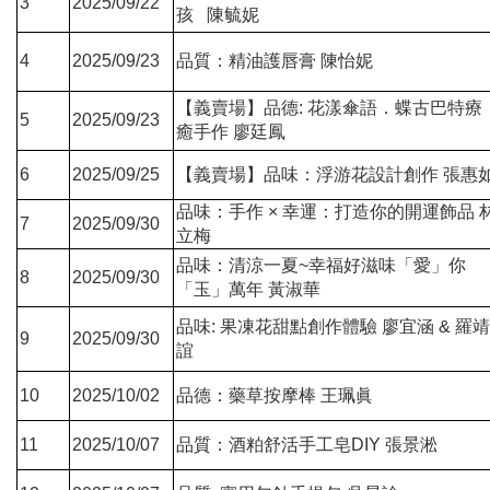
3
2025/09/22
孩 陳毓妮
4
2025/09/23
品質：精油護唇膏 陳怡妮
【義賣場】品德: 花漾傘語．蝶古巴特療
5
2025/09/23
癒手作 廖廷鳳
6
2025/09/25
【義賣場】品味：浮游花設計創作 張惠
品味：手作 × 幸運：打造你的開運飾品 
7
2025/09/30
立梅
品味：清涼一夏~幸福好滋味「愛」你
8
2025/09/30
「玉」萬年 黃淑華
品味: 果凍花甜點創作體驗 廖宜涵 & 羅靖
9
2025/09/30
誼
10
2025/10/02
品德：藥草按摩棒 王珮眞
11
2025/10/07
品質：酒粕舒活手工皂DIY 張景淞