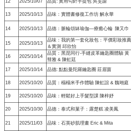
12
2025/10/07
品質: 實用勾針手提包 吳旻諭
13
2025/10/13
品味：實體書修復工作坊 解永華
14
2025/10/13
品德：脈輪頌缽瑜伽—療癒心輪 陳又巾
品味：我的第一套化妝包：平價彩妝推
15
2025/10/13
＆實測 邱欣怡
品質：黑琵同行-手縫皮革鑰匙圈體驗 黃
16
2025/10/14
彗雅 & 陳虹廷
17
2025/10/14
品德: 點點曼陀羅鑰匙圈 莊眉茵
18
2025/10/20
品質：榻榻米手作體驗 陳虹誼 & 魏翊庭
19
2025/10/20
品味：輕鬆好上手髮型課 陳梓妤
20
2025/10/30
品德：泰式和菓子：露楚糕 凌美鳳
21
2025/11/03
品味：石英砂肌理畫 Eric & Mita