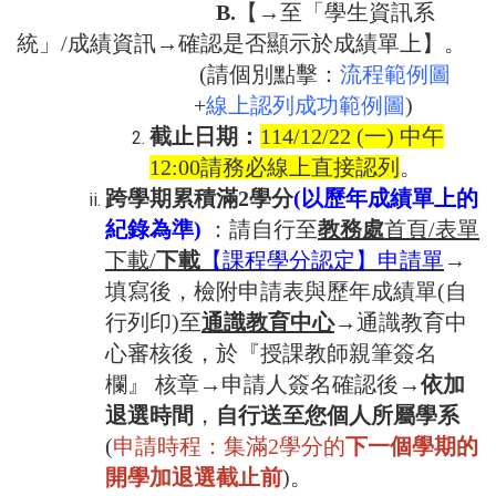
B.
【→至「學生資訊系
統」/成績資訊→確認是否顯示於成績單上】。
(請個別點擊：
流程範例圖
+
線上認列成功範例圖
)
截止日期：
114/12/22 (一
) 中午
12:00請務必線上直接認列
。
跨學期累積滿2學分
(以歷年成績單上的
紀錄為準)
：請自行至
教務處
首頁/表單
下載/
下載
【課程學分認定】申請單
→
填寫後，檢附申請表與歷年成績單(自
行列印)至
通識教育中心
→
通識教育中
心審核後，
於『授課教師親筆簽名
欄』 核章
→申請人簽名確認後
→
依加
退選時間
，
自行
送至您個人所屬學系
(
申請時程：集滿2學分的
下一個學期的
開學加退選截止前
)
。