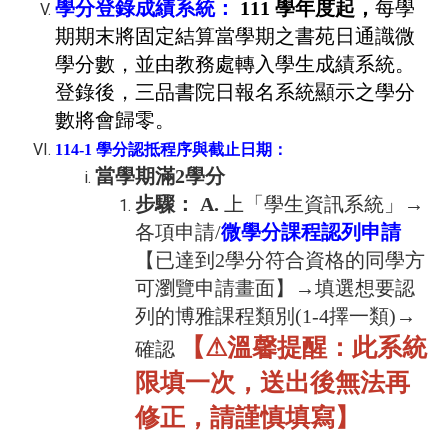
學分登錄成績系統：
111
學年度起，
每學
期期末將固定結算當學期之書苑日通識微
學分數，並由教務處轉入學生成績系統。
登錄後，三品書院日報名系統顯示之學分
數將會歸零。
114-1
學分認抵程序與截止日期：
當學期滿2學分
步驟
： A.
上「學生資訊系統」→
各項申請/
微學分課程認列申請
【已達到2學分符合資格的同學方
可瀏覽申請畫面】→填選想要
認
列
的博雅課程類別(1-4擇一類)→
【
⚠
溫馨提醒：此系統
確認
限填一次，送出後無法再
修正，請謹慎填寫】