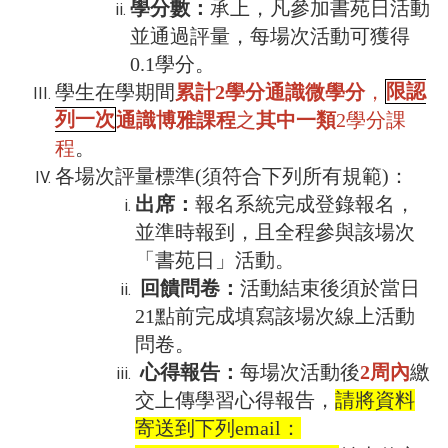
學分數：
承上，凡參加書苑日活動
並通過評量，每場次活動可獲得
0.1學分。
學生在學期間
累計2學分通識微學分
，
限認
列一次
通識博雅課程
之
其中一類
2學分課
程
。
各場次評量標準(須符合下列所有規範)：
出席：
報名系統完成登錄報名，
並準時報到，且全程參與該場次
「書苑日」活動。
回饋問卷：
活動結束後須於當日
21點前完成填寫該場次線上活動
問卷。
心得報告：
每場次活動後
2
周內
繳
交上傳學習心得報告，
請將資料
寄送到下列email：