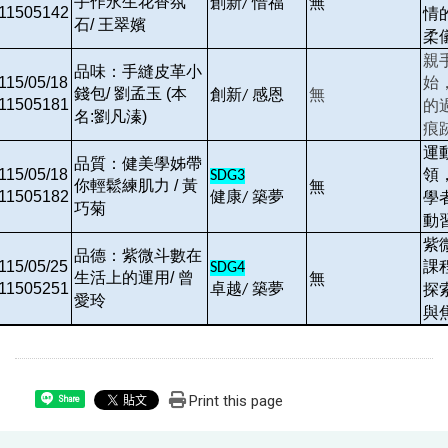
手作永生花香氛
創新
惜福
無
/
11505142
情
石/ 王翠嬪
柔
親
品味：手縫皮革小
115/05/18
始
錢包/ 劉孟玉 (本
創新
感恩
無
/
11505181
的
名:劉凡溱)
痕
運
品質：健美學姊帶
115/05/18
領
SDG3
你輕鬆練肌力 / 黃
無
11505182
健康
築夢
學
/
巧菊
動
紫
品德：紫微斗數在
115/05/25
課
SDG4
生活上的運用/ 曾
無
11505251
卓越
築夢
探
/
愛玲
與
Print this page
Share