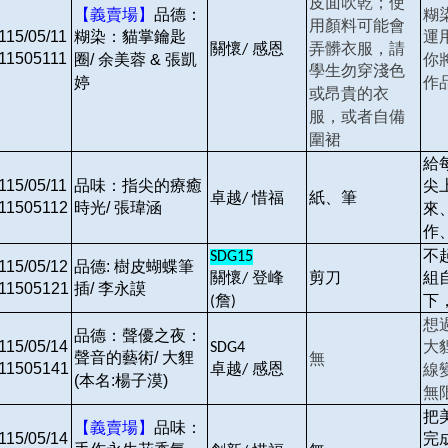
皮面吹乾；使
【義賣場】
品德：
糊
用顏料可能會
115/05/11
糊染：貓掌鑰匙
運
關懷
感恩
弄髒衣服，請
/
11505111
圈/ 余美蓉 & 張凱
你
學生勿穿淺色
婷
作
或昂貴的衣
服，或者自備
圍裙
給
115/05/11
品味：指尖的療癒
尖
卓越
惜福
紙、筆
/
11505112
時光/ 張瑋涵
來
作
不
SDG15
115/05/12
品德: 樹皮蝴蝶筆
剪刀
關懷
登峰
組
/
11505121
插/ 李永謨
詹
下
(
)
想
品德：聲優之夜：
115/05/14
大
SDG4
聲音的藝術/ 大貍
無
11505141
卓越
感恩
線
/
(本名:楊子漠)
無
把
【義賣場】
品味：
115/05/14
完