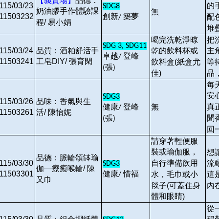
【義賣場】
品德：
115/03/23
的
SDG8
奶油膠手作體驗課
無
11503232
創新
築夢
配
/
程/ 易小娟
堆
喝完洗乾淨晾
把
SDG 3, SDG11
115/03/24
品質：酒粕舒活手
乾的飲料杯或
主
卓越
登峰
/
11503241
工皂DIY/ 張育閑
飲料盒(紙盒尤
等
張
(
)
佳)
品
每
安
SDG3
115/03/26
品味：香氣與生
無
真
健康
登峰
/
11503261
活/ 陳怡妮
聞
張
(
)
回
請穿著輕便服
裝或瑜伽服，
想
品德：脈輪頌缽瑜
115/03/30
自行準備飲用
流
SDG3
伽—療癒喉輪/ 陳
11503301
健康
惜福
水，毛巾或小
這
/
又巾
毯子(可蓋住身
內
體和眼睛)
從