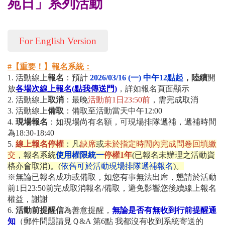
苑日」系列活動
For English Version
#【重要！】報名系統：
1. 活動線上
報名
：預計
2026/03/16 (一) 中午12點起
，陸續
開
放
各場次線上報名
(
點我傳送門
)
，詳如報名頁面顯示
2. 活動
線上
取消
：最晚
活動前1日23:50前
，需完成取消
3. 活動
線上
備取
：備取至活動當天中午12:00
4.
現場報名
：如現場尚有名額，可現場排隊遞補，遞補時間
為18:30-18:40
5.
線上報名停權
：凡
缺席
或
未於指定時間內完成問卷回填繳
交
，報名系統
使用權限統一
停權1年
(已報名未辦理之活動資
格亦會取消)。
(
依舊可於活動現場排隊遞補報名
)
。
※無論已報名成功或備取，如您有事無法出席，懇請於活動
前1日23:50前完成取消報名/備取，避免影響您後續線上報名
權益，謝謝
6.
活動前提醒信
為善意提醒，
無論是否有無收到行前提醒通
知
（郵件問題請見Ｑ&A 第6點 我都沒有收到系統寄送的