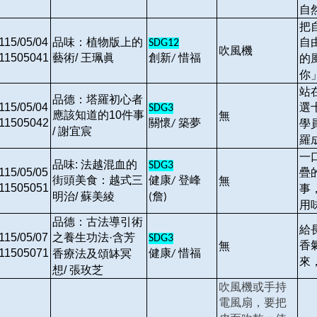
自
把
115/05/04
品味：植物版上的
自
SDG12
吹風機
11505041
藝術/ 王珮眞
創新
惜福
的
/
你
站
品德：塔羅初心者
115/05/04
選
SDG3
應該知道的10件事
無
11505042
關懷
築夢
學
/
/ 謝宜宸
羅
一
品味: 法越混血的
SDG3
115/05/05
疊
街頭美食：越式三
健康
登峰
無
/
11505051
事
明治/ 蘇美綾
詹
(
)
用
品德：古法導引術
給
115/05/07
之養生功法·含芳
SDG3
香
無
11505071
健康
惜福
香療法及頌缽冥
/
來
想/ 張玫芝
吹風機或手持
電風扇，要把