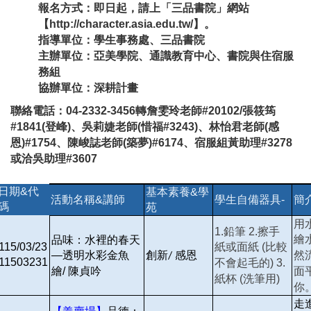
報名方式：即日起，請上「三品書院」網站
【http://character.asia.edu.tw/】。
指導單位：學生事務處、三品書院
主辦單位：亞美學院、通識教育中心、書院與住宿服
務組
協辦單位：深耕計畫
聯絡電話：04-2332-3456轉詹雯玲老師#20102/張筱筠
#1841(登峰)、吳莉婕老師(惜福#3243)、林怡君老師(感
恩)#1754、陳峻誌老師(築夢)#6174、宿服組黃助理#3278
或洽吳助理#3607
日期&代
基本素養&學
活動名稱&講師
學生自備器具-
簡
碼
苑
用
1.
鉛筆 2.擦手
繪
品味：水裡的春天
115/03/23
紙或面紙 (比較
創新
感恩
然
—透明水彩金魚
/
11503231
不會起毛的) 3.
面
繪/ 陳貞吟
紙杯 (洗筆用)
你
走