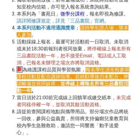
知至校內信箱，亦可登入報名系統查詢結果
。
本系列為「書苑日」
微學分課程
，報名即視為修課。
請詳閱修課規定，詳見「三品書院」官網
。
本系列活動不適用通識獎章
；
請持學生證入場，限本
人參加
。
活動採線上報名，最遲可於活動前一日取消。未取消
或未於18:30前報到者視同放棄，
將停權線上報名所有
三品書院活動一年，恕不接受Email、電話或人工取
消，已報名未辦理之場次亦將取消資格。
新
為維護課程品質與學習氛圍，
報名學生須全程參與
課程活動並配合講師指導。若經勸導後仍未配合，將
請離場並視同缺席，
並停線上權報名所有三品書院活
動一年
。
當日須於21:00前完成線上回饋單或繳交紙本，
未完成
者同樣停權一年，並取消其餘活動資格。
請提前查閱課程地點與攜帶用品。部分場次作品將統
一回收，參與公益義賣，所得將支持偏鄉兒童教育與
校內學生急難救助，邀請您一同響應「動手送愛
心」。