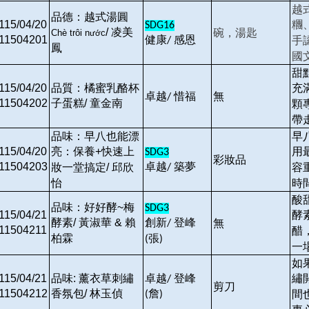
越
品德：越式湯圓
115/04/20
糰
SDG16
/
凌美
碗，湯匙
Chè trôi n
c
ướ
11504201
健康
感恩
手
/
鳳
國
甜
115/04/20
品質：橘蜜乳酪杯
充
卓越
惜福
無
/
11504202
子蛋糕/ 童金南
顆
帶
品味：早八也能漂
早
115/04/20
亮：保養+快速上
用
SDG3
彩妝品
11504203
卓越
築夢
妝一堂搞定/ 邱欣
容
/
怡
時
酸
品味：好好酵~梅
SDG3
115/04/21
酵
酵素/ 黃淑華 & 賴
創新
登峰
無
/
11504211
醋
柏霖
張
(
)
一
如
115/04/21
品味: 薰衣草刺繡
卓越
登峰
繡
/
剪刀
11504212
香氛包/ 林玉偵
詹
間
(
)