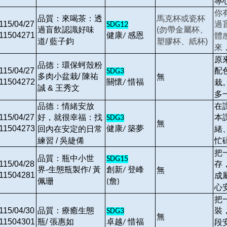
專
你
品質：來喝茶：透
馬克杯或瓷杯
115/04/27
過
SDG12
過盲飲認識好味
(勿帶金屬杯、
11504271
健康
感恩
體
/
道/ 藍子鈞
塑膠杯、紙杯)
來
原
品德：環保蚵殼粉
115/04/27
配
SDG3
多肉小盆栽/ 陳祐
無
11504272
關懷
惜福
栽
/
誠 & 王秀文
多
品德：情緒安放
在
115/04/27
好，就很幸福：找
本
SDG3
無
11504273
健康
築夢
回內在安定的日常
緒
/
練習 / 吳緁俙
忙
把
品質：瓶中小世
SDG15
115/04/28
存
界-生態瓶製作/ 黃
創新
登峰
無
/
11504281
成
佩珊
詹
(
)
心
把
115/04/30
品質：療癒生態
裝
SDG3
無
11504301
瓶/ 張惠如
卓越
惜福
段
/