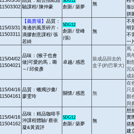
115/03/30
品質：組合摺紙體
程
SDG12
無
11503302
驗課程/ 陳仲豪
創新
築夢
靠
/
拼
【義賣場】
品質：
不
SDG12
115/03/31
海邊的風景碎片 -
明
創新
登峰
無
/
11503311
滴膠創意課程/ 張
不
張
(
)
若綺
一
馬
馬
品味：(猴子也會
115/04/02
裝成品回去的
卓越
感恩
動
做)可愛的馬，嘶
/
11504021
盒子(約巴掌大)
完
～/ 邱俊彥
成
在
115/04/16
品質：蠟燭沙畫/
只
關懷
感恩
無
/
11504161
廖雯玲
顏
與
想
品味：精品咖啡手
115/04/16
實
SDG12
沖課程體驗/ 蔡依
無
11504162
創新
築夢
搭
/
凝&黃資評
建