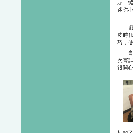
貼、
迷你
皮時
巧，
次嘗
很開
刻的