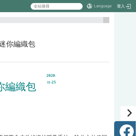
Language
登入
:::
味：迷你編織包
2020
-
-25
你編織包
11