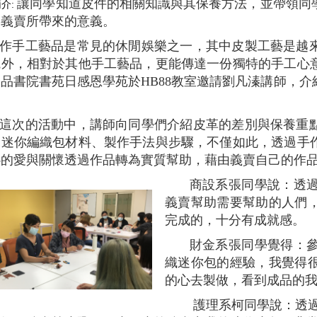
讓同學知道皮件的相關知識與其保養方法，並帶領同
介:
加義賣所帶來的意義。
作手工藝品是常見的休閒娛樂之一，其中皮製工藝是越
外，相對於其他手工藝品，更能傳達一份獨特的手工心意，因
品書院書苑日感恩學苑於HB88教室邀請劉凡溱講師，
這次的活動中，講師向同學們介紹皮革的差別與保養重
說迷你編織包材料、製作手法與步驟，不僅如此，透過手
心的愛與關懷透過作品轉為實質幫助，藉由義賣自己的作
商設系張同學說：透
義賣幫助需要幫助的人們
完成的，十分有成就感。
財金系張同學覺得：
織迷你包的經驗，我覺得
的心去製做，看到成品的
護理系柯同學說：透過這