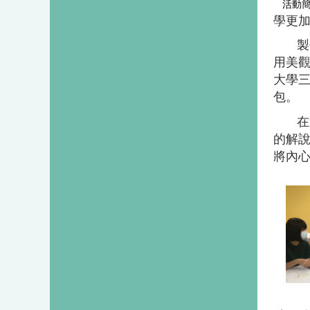
活動簡
學更
製
用美觀
大學三
包。
在
的解
將內