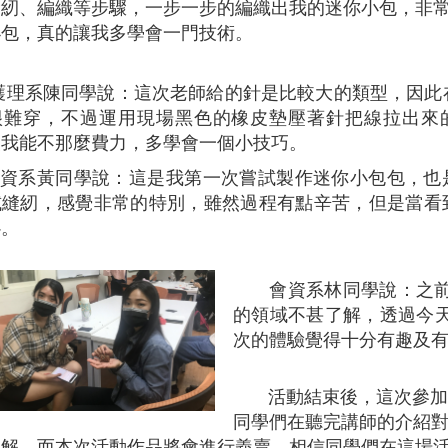
縫紉、編織等步驟，一步一步的編織出我的迷你小包，非
小包，真的讓我多學會一門技術。
護理系陳同學說：這次老師給的針是比較大的類型，因此
很難穿，不過運用現場黑色的橡皮墊壓著針把線拉出來
使我能不那麼費力，多學會一個小技巧。
會資系黃同學說：這是我第一次嘗試製作迷你小包包，也
試縫紉，感覺非常的特別，雖然過程有點辛苦，但是當看
心。
會資系林同學說：之
的領域不甚了解，透過今
次的體驗覺得十分有趣及
活動結束後，這次參加
同學們在聽完講師的介紹
了解，而本次活動作品將會進行義賣，相信同學們在這場