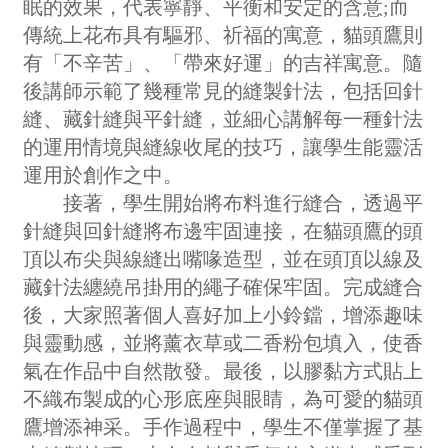
眠的效果，代表寧靜、平衡和安定的含意;而
傳統上花布具有驅邪、祈福的寓意，貓頭鷹則
有「不辛苦」、「帶來好運」的吉祥寓意。隨
後講師示範了幾種常見的縫製針法，包括回針
縫、藏針縫與平針縫，並細心講解每一種針法
的運用情境與縫線收尾的技巧，讓學生能靈活
運用於創作之中。
接著，學生開始將布料進行縫合，透過平
針縫與回針縫將布邊牢固連接，在貓頭鷹的頭
頂以布尖與線縫出嘴喙造型，並在頭頂以線及
藏針法纏繞吊掛用的繩子確保牢固。完成縫合
後，大家照著個人喜好加上小鈴鐺，增添趣味
與靈動感，並將薰衣草或二香粉包填入，使香
氣在作品中自然散發。最後，以膠黏方式貼上
不織布製成的心形底座與眼睛，為可愛的貓頭
鷹增添神采。手作過程中，學生不僅掌握了基