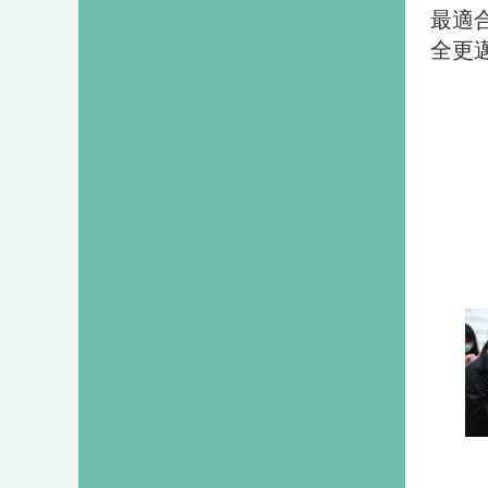
最適
全更