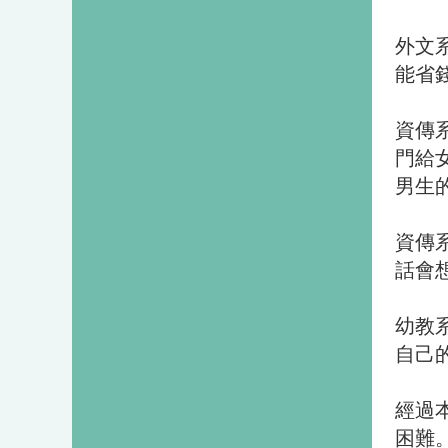
外文
能省
資傳
門給
男生
資傳
話會
幼教
自己
經過
困難