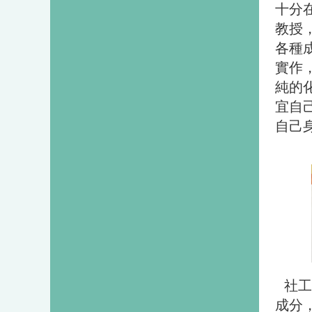
十分
教授
各種
實作
純的
宜自
自己
社工
成分