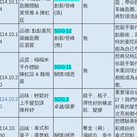
114.10.1
題，帶你
創新/登峰
匙圈體驗
無
4
革鑰匙圈
(張)
黃彗雅 & 陳虹
將對環境
廷
想親手製
品德: 點點曼陀
SDG 12
114.10.1
點藝術，
羅鑰匙圈
創新/登峰
無
4
特的曼陀
莊眉茵
(詹)
能為自己
想將兒時
品質：榻榻米
你親手製
SDG 11
手作體驗
米重回現
無
關懷/感恩
陳虹誼 & 魏翊
都能成為
114.10.2
庭
癒。
0
重要場合
品味：輕鬆好
鏡子、梳子、
114.10.2
SDG 3
計！我們
上手髮型課
彈性好的橡皮
0
卓越/築夢
好看的髮
陳梓妤
筋、髮膠
次亮相都
想體驗泰
：泰式和
餐盒（碗）、
彩繽紛的
品味
114.10.
菓子：露楚糕
濕紙巾、衛生
泰式甜點
關懷/感恩
30