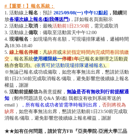
#【重要！】報名系統：
1. 活動線上
報名
：預計
2025/09/08(一) 中午12點起
，陸續
開
放
各場次線上報名
(
點我傳送門
)
，詳如報名頁面顯示
2. 活動
線上
取消
：最晚
活動前1日23:50前
，需完成取消
3. 活動
線上
備取
：備取至活動當天中午12:00
4.
現場報名
：如現場尚有名額，可現場排隊遞補，遞補時間
為18:30-18:40
5.
線上報名停權
：凡
缺席
或
未於指定時間內完成問卷回填繳
交
，報名系統
使用權限統一
停權1年
(已報名未辦理之活動資
格亦會取消)。
(
依舊可於活動現場排隊遞補報名
)
。
※無論已報名成功或備取，如您有事無法出席，懇請於活動
前1日23:50前完成取消報名/備取，避免影響您後續線上報名
權益，謝謝
6.
活動前提醒信
為善意提醒，
無論是否有無收到行前提醒通
知
（郵件問題請見Ｑ&A 第6點 我都沒有收到系統寄送的
email ）
，
所有報名成功者皆需準時報到出席
，
否則將視為
缺席
，如您有事無法出席，懇請於活動前1日23:50前完成取
消報名/備取，避免影響您後續線上報名權益，謝謝
★★如有任何問題，請於官方FB『亞美學院-亞洲大學三品