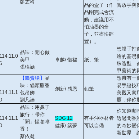
廖雯玲
品的盒子（作
習放手與
品剛完成會流
動，建議用不
怕油墨的盒
子，並盡快靜
置）。
想親手打
品味：開心做
114.11.0
繪的基礎
美甲
卓越/ 惜福
紙、筆
6
殊造型，
張瑋涵
甲藝術的
【義賣場】
品
想擁有一
味：貓頭鷹香
易手縫技
創新/ 感恩
鉛筆
114.11.1
包吊飾
美觀又實
0
劉凡溱
鷹，伴你
品味：用鼻子
你知道咖
旅行：帶你
114.11.1
SDG 12
有手沖器材者
透過聞香
「聞」懂咖啡
0
健康/ 築夢
可以自備
的奇妙變
香！
新世界，
蔡依凝