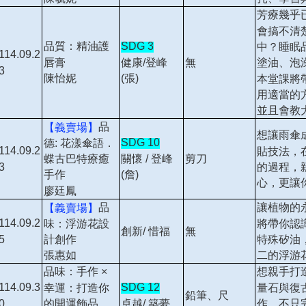
芳療幾乎
會搞不清
品質：精油護
SDG 3
中？睡眠
114.09.2
唇膏
健康/登峰
塗油、泡
無
3
陳怡妮
(張)
本堂課將
用適當的
並且會教
品
【義賣場】
想讓雨傘
SDG 10
德: 花漾傘語．
114.09.2
貼技法，
關懷 / 登峰
蝶古巴特療癒
剪刀
3
的過程，
(詹)
手作
心，更讓
廖廷鳳
品
讓植物的
【義賣場】
114.09.2
味：浮游花設
將帶你認
創新/ 惜福
無
5
計創作
特殊矽油
張惠如
二的浮游
品味：手作 ×
想親手打
114.09.3
SDG 12
幸運：打造你
量石與復
鉛筆、尺
0
卓越/ 築夢
的開運飾品
作，不只