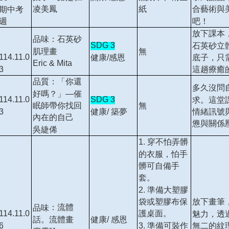
凌美鳳
紙
合藝術與
期中考
吧！
週
放下課本
品味：石英砂
SDG 3
石英砂立
肌理畫
無
114.11.0
健康/感恩
底子，只
Eric & Mita
3
這趟療癒
品質：「你還
多久沒問
好嗎？」—催
114.11.0
SDG 3
求。這堂
眠師帶你找回
無
3
健康/ 築夢
情緒訊號
內在的自己
憊與關係
吳緁俙
1.
穿不怕弄髒
的衣服，怕手
髒可自備手
套。
2.
準備大塑膠
袋或塑膠布保
放下畫筆
：流體
品味
護桌面。
114.11.0
魅力，透
話。流體畫
健康/ 感恩
3.
準備可裝作
6
無二的紋