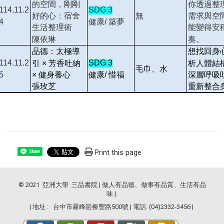
的空間，剛剛
你透過整
114.11.2
SDG 3
好的心：宿舍
需求與空
無
4
健康/ 築夢
生活整理術
能變得安
陳依琳
奏。
品德：太極導
想找回身
114.11.2
SDG 3
引 × 芳香吐納
析人體結
毛巾、水
5
健康/ 惜福
× 健身養心
深層呼吸
張玫芝
重新整合
Print this page
Share
© 2021 亞洲大學 三品書院 | 做人有品德、做事有品質、生活有品
味 |
| 地址 : 台中市霧峰區柳豐路500號 | 電話: (04)2332-3456 |