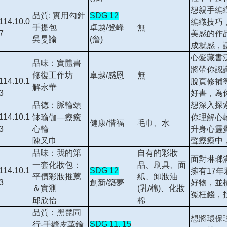
想親手編
品質: 實用勾針
SDG 12
114.10.0
編織技巧
手提包
卓越/登峰
無
7
美感的作
吳旻諭
(詹)
成就感，
心愛藏書
品味：實體書
將帶你認
修復工作坊
卓越/感恩
無
114.10.1
脫頁修補
解永華
3
好書，為
品德：脈輪頌
想深入探
114.10.1
缽瑜伽—療癒
你理解心
健康/惜福
毛巾、水
3
心輪
升身心靈
陳又巾
聲療癒中
品味：我的第
自有的彩妝
面對琳瑯
一套化妝包：
品、刷具、面
114.10.1
SDG 12
擁有17
平價彩妝推薦
紙、卸妝油
3
創新/築夢
好物，並
＆實測
(乳/棉)、化妝
冤枉錢，
邱欣怡
棉
品質：黑琵同
想將環保
SDG 11, 15
行-手縫皮革鑰