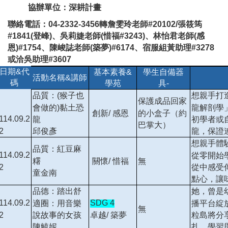
協辦單位：深耕計畫
聯絡電話：04-2332-3456轉詹雯玲老師#20102/張筱筠
#1841(登峰)、吳莉婕老師(惜福#3243)、林怡君老師(感
恩)#1754、陳峻誌老師(築夢)#6174、宿服組黃助理#3278
或洽吳助理#3607
日期&代
基本素養&
學生自備器
活動名稱&講師
碼
學苑
具-
品質：(猴子也
想親手打
保護成品回家
會做的)黏土恐
龍解剖學
的小盒子（約
創新/ 感恩
114.09.2
龍
初學者或
巴掌大）
2
邱俊彥
龍，保證
想親手體
品質：紅豆麻
114.09.2
從零開始
糬
關懷/ 惜福
無
2
從中感受
童金南
點心，讓
品德：踏出舒
她，曾是
114.09.2
SDG 4
適圈：用音樂
播平台綻
無
2
卓越/ 築夢
說故事的女孩
粒島將分
陳毓妮
扎、學習