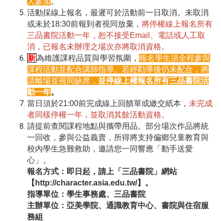
人參加
。
活動採線上報名，最遲可於活動前一日取消。未取消
或未於18:30前報到者視同放棄，
將停權線上報名所有
三品書院活動一年，恕不接受Email、電話或人工取
消，已報名未辦理之場次亦將取消資格。
新
為維護課程品質與學習氛圍，
報名學生須全程參與
課程活動並配合講師指導。若經勸導後仍未配合，將
請離場並視同缺席，
並停線上權報名所有三品書院活
動一年
。
當日須於21:00前完成線上回饋單或繳交紙本，
未完成
者同樣停權一年，並取消其餘活動資格。
請提前查閱課程地點與攜帶用品。部分場次作品將統
一回收，參與公益義賣，所得將支持偏鄉兒童教育與
校內學生急難救助，邀請您一同響應「動手送愛
心」。
報名方式：即日起，請上「三品書院」網站
【http://character.asia.edu.tw/】。
指導單位：學生事務處、三品書院
主辦單位：亞美學院、通識教育中心、書院與住宿服
務組