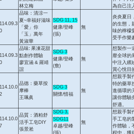
林立梅
為自己注
品味：清涼一
炎炎夏日
SDG 11, 15
夏~幸福好滋味
114.09.3
的生態，
健康/登峰
「愛」你
無
0
味的檸檬
(張)
「玉」萬年
受手作樂
黃淑華
品味: 果凍花甜
想製作一
SDG 3
114.09.3
點創作體驗
靡全球的
健康/登峰
無
0
廖宜涵 & 羅靖
中注入繽
(詹)
誼
賞心悅目
想親手製
品德：藥草按
特的藥草
114.10.0
SDG 3
摩棒
進循環的
無
2
關懷/惜福
王珮眞
讓你體驗
舒適。
SDG 3,
想親手製
品質：酒粕舒
114.10.0
SDG11
手工皂的
活手工皂DIY
無
7
卓越/登峰
作體驗，
張景淞
(張)
程中，獲