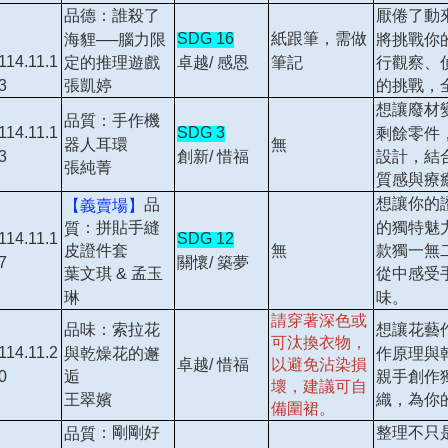
品德：誰殺了
厭倦了動
SDG 16
紙跟筆，需做
海貍──腦力限
將挑戰你
114.11.1
卓越/ 感恩
筆記
定的推理遊戲
行觀察、
3
張凱婷
的挑戰，
想讓廢材
品質：手作機
114.11.1
SDG 3
剩餘零件
器人耳環
無
3
創新/ 惜福
設計，結
張純菁
質感與療
想讓你的
品
【義賣場】
：拼貼手縫
的獨特魅
質
114.11.1
SDG 12
皮證件套
款獨一無
無
7
關懷/ 築夢
葉文琪 & 孟玉
從中感受
琳
味。
請穿著深色或
品味：索拉花
想讓花藝
可汰換衣物，
114.11.2
與乾燥花的邂
作原理與
以避免沾染損
卓越/ 惜福
0
逅
親手創作
壞，建議可自
王翠嬪
織，為你
備圍裙。
：剛剛好
整理不只
品質