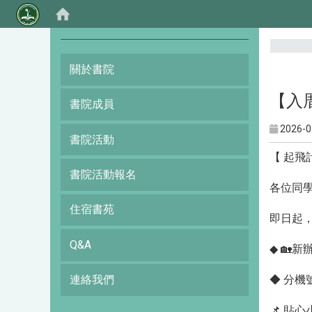
:::
關於書院
【入
書院成員
2026-0
書院活動
【 起飛
書院活動報名
各位同學
住宿書苑
即日起，
Q&A
◆ 🏡
◆ 分機號
連絡我們
📌 貼