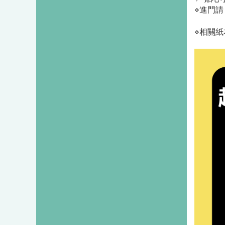
⋄進門請
⋄相關紙