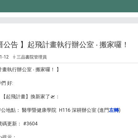
厝公告 】起飛計畫執行辦公室 ‧ 搬家囉！
1-12
三品書院管理員
計畫執行辦公室 ‧ 搬家囉！ 】
們 好:
【起飛計畫】換新家了🛫：
新辦公地點： 醫學暨健康學院 H116 深耕辦公室 (進門
左轉
)
碼更新： #3604
心小提示：