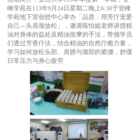
峰学苑在113年9月24日星期二晚上6:30于登峰
学苑地下室创想中心举办「品质：用芳疗宠爱
自己—头肩颈放松」，邀请陈怡妮老师讲授精
油对身体的益处及精油按摩的手法，带领学员
们透过芳香疗法，结合精油的自然疗癒力量，
学习如何放松头部、肩膀与颈部的紧绷，舒缓
日常压力与身心疲劳