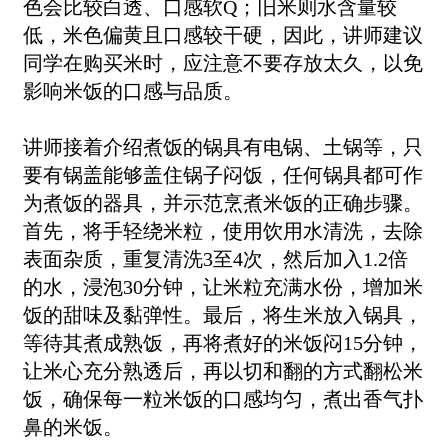
色会比较白透、口感软
Q
；旧米则水含量较
低，米色偏黄且口感较干硬，因此，讲师建议
同学在购买米时，应注意不要存放太久，以免
影响米饭的口感与品质。
讲师接着介绍煮饭的锅具有电锅、土锅等，只
要有锅盖能够盖住锅子闷饭，任何锅具都可作
为煮饭的器具，并示范烹煮米饭的正确步骤。
首先，将手轻绕米粒，使用饮用水清洗，去除
表面杂质，重复清洗
3
至
4
次，然后加入
1.2
倍
的水，浸泡
30
分钟，让米粒充满水份，增加米
饭的甜味及黏弹性。最后，将生米放入锅具，
等待其煮成熟饭，再将煮好的米饭闷
15
分钟，
让米心充分熟透后，再以切和翻的方式翻松米
饭，确保每一粒米饭的口感均匀，煮出香气扑
鼻的米饭。