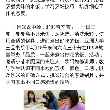
烹煮美味的米饭，学习烹饪技巧，培养细心工
作的态度
。
「谁知盘中飧，粒粒皆辛苦」，一日三
餐，餐餐离不开米饭，从挑选、清洗米粒，使
用合适的锅具，进而煮出好吃的饭。亚洲大学
三品书院于
4
月
18
号晚间六点三十分在
HB88
教
室举办「品质：一起来煮出好吃的饭」活动，
邀请小巷米蹦屋的主理人
­­­­—
欧阳如修讲师，教
导学生认识不同米粒的形状、颜色、口感，以
及洗米的正确方式，挑选适合的煮饭锅具，并
学习煮出不同口感米饭的技巧
。