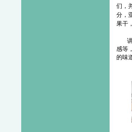
们，
分，
果干
讲师
感等
的味