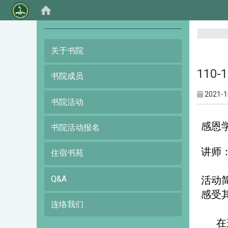
:::
关于书院
110
书院成员
2021-1
书院活动
感恩学
书院活动报名
讲师
住宿书苑
Q&A
活动
感受
连络我们
在