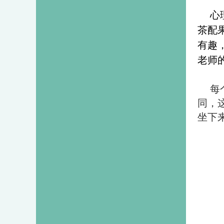
心
茶配
有趣
老师的
每
同，
坐下