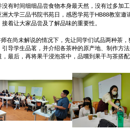
并没有时间细细品尝食物本身最天然，没有过多加工调理
亚洲大学三品书院书苑日，感恩学苑于HB88教室
，接着让大家品尝及了解品味的重要性。
在尚未解说的情况下，先让同学们试品两种茶，
，引导学生品茗，并介绍各茶种的原产地、制作方法
道，最后，再将果干浸泡茶中，品嚐到果干与茶搭配