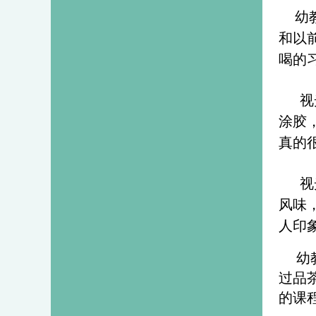
幼
和以
喝的
视
涂胶
真的
视
风味
人印
幼
过品
的课程