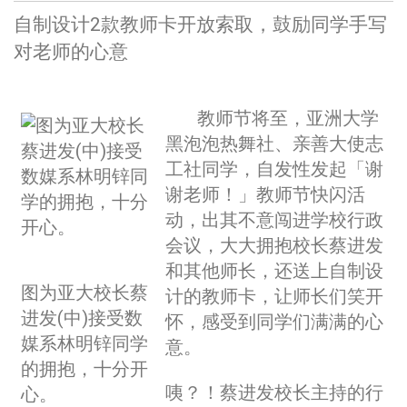
自制设计2款教师卡开放索取，鼓励同学手写
对老师的心意
教师节将至，亚洲大学
黑泡泡热舞社、亲善大使志
工社同学，自发性发起「谢
谢老师！」教师节快闪活
动，出其不意闯进学校行政
会议，大大拥抱校长蔡进发
和其他师长，还送上自制设
图为亚大校长蔡
计的教师卡，让师长们笑开
进发(中)接受数
怀，感受到同学们满满的心
媒系林明锌同学
意。
的拥抱，十分开
咦？！蔡进发校长主持的行
心。