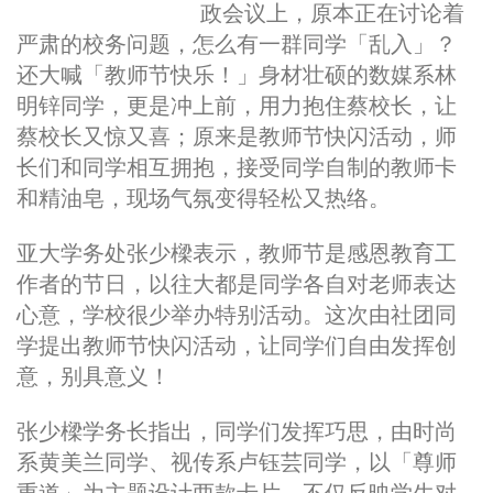
政会议上，原本正在讨论着
严肃的校务问题，怎么有一群同学「乱入」？
还大喊「教师节快乐！」身材壮硕的数媒系林
明锌同学，更是冲上前，用力抱住蔡校长，让
蔡校长又惊又喜；原来是教师节快闪活动，师
长们和同学相互拥抱，接受同学自制的教师卡
和精油皂，现场气氛变得轻松又热络。
亚大学务处张少樑表示，教师节是感恩教育工
作者的节日，以往大都是同学各自对老师表达
心意，学校很少举办特别活动。这次由社团同
学提出教师节快闪活动，让同学们自由发挥创
意，别具意义！
张少樑学务长指出，同学们发挥巧思，由时尚
系黄美兰同学、视传系卢钰芸同学，以「尊师
重道」为主题设计两款卡片，不仅反映学生对