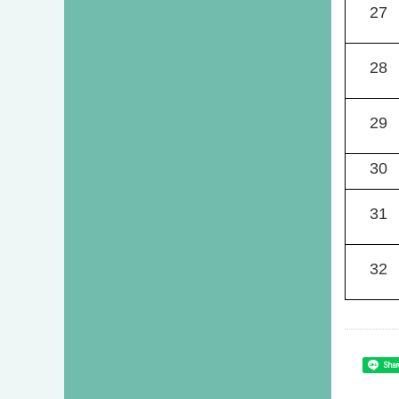
27
28
29
30
31
32
Shar