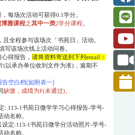
，每场次活动可获得0.1学分。
识博雅课程
之
其中一类
2学分课程
。
，且全程参与该场次「书苑日」活动。
成填写该场次线上活动问卷。
习心得报告，
请将资料寄送到下列email：
片(以承办单位收到文件为准)，逾期不
报告空白档(如附表一)
同
缺缴，成绩为
F(
未通过
)
。
: 113-1书苑日微学学习心得报告-学号-
次活动名称。
档名设定:113-1书苑日微学分活动照片-学号-
次活动名称。