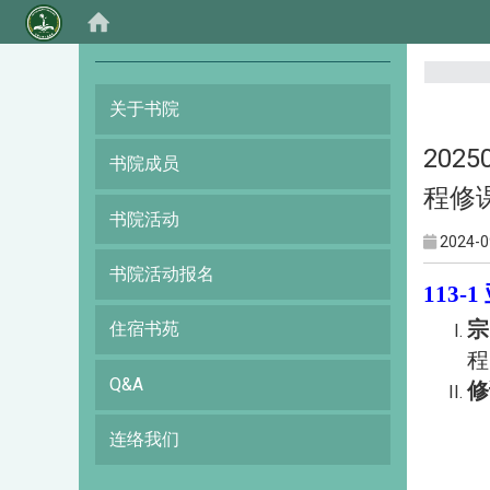
:::
关于书院
202
书院成员
程修
书院活动
2024-0
书院活动报名
113-1
宗
住宿书苑
程
Q&A
修
连络我们