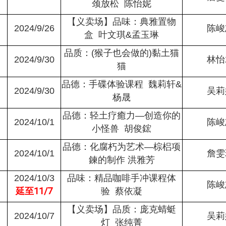
颈放松 陈怡妮
【义卖场】品味：典雅置物
2024/9/26
陈峻
盒 叶文琪&孟玉琳
品质：(猴子也会做的)黏土猫
2024/9/30
林怡
猫
品德：手碟体验课程 魏莉轩&
2024/9/30
吴莉
杨晟
品德：轻土疗癒力—创造你的
2024/10/1
陈峻
小怪兽 胡俊鋐
品德：化腐朽为艺术—棕梠项
2024/10/1
詹雯
鍊的制作 洪雅芳
2024/10/3
品味：精品咖啡手冲课程体
陈峻
延至11/7
验 蔡依凝
【义卖场】品质：庞克蜻蜓
2024/10/7
吴莉
灯 张纯菁