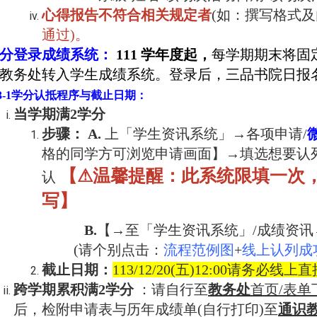
心得报告不符合相关规
定者
(
如：撰写格式及
通过
)
。
分登录成绩系统：
111
学年度起，
每学期期末将固
教务处转入学生成绩系统。登录后，三品书院日报
3-1
学分认抵程序与截止日期：
当学期满2学分
步骤
： A.
上「学生资讯系统」→各项申请/
格的同学方可浏览申请画面】→填选想要
认
【
⚠
温馨提醒：此系统限填一次
认
写】
B.
【→至「学生资讯系统」/成绩资
(请个别点击：
流程范例图
+
线上认列成
截止日期：
113/12/20(五
)12:00请务必线上
跨学期累积满2学分
：请自行至
教务处
首页/表单
后，检附申请表与历年成绩单(自行打印)至
通识