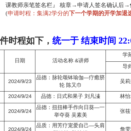
课教师亲笔签名栏』 核章
→申请人签名确认后
→
(
申请时程：集满2学分的
下一个学期的开学加退
件时程如下，
统一于 结束时间 22
学
日期
活动名称 &讲师
导
品德：脉轮颂钵瑜伽—疗癒脐
2024/9/23
吴莉
轮 陈又巾
2024/9/24
品德：日式和果子 刘凡溱
林怡
品德：扭扭棒手作向日葵—一
2024/9/24
张筱
举夺葵 吴素美
品质：用芳疗宠爱自己—头肩
2024/9/24
詹雯