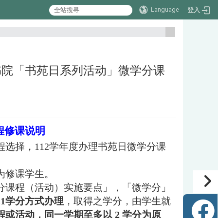
Language
登入
:::
学三品书院「书苑日系列活动」微学分课
程修课说明
选择，112学年度办理书苑日微学分课
为修课学生。
分课程（活动）实施要点」，「微学分」
.1学分方式办理
，取得之学分，由学生就
程或活动，
同一学期
至多以 2 学分为原