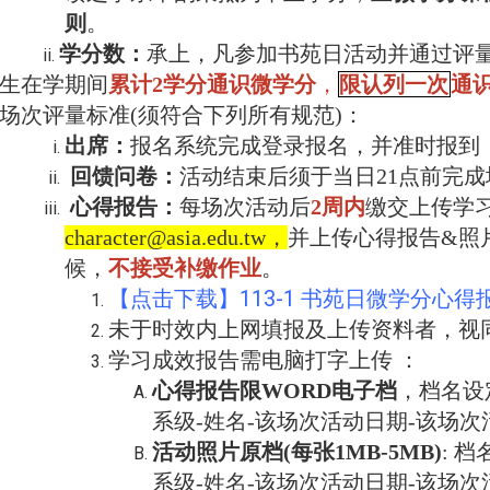
则
。
学分数：
承上，凡参加书苑日活动并通过评量
生在学期间
累计2学分通识微学分
，
限认列一次
通
场次评量标准(须符合下列所有规范)：
出席：
报名系统完成登录报名，并准时报到
回馈问卷：
活动结束后须于当日21点前完
心得报告：
每场次活动后
2
周内
缴交上传学
character@asia.edu.tw，
并上传心得报告&照
候，
不接受补缴作业
。
【点击下载】113-1 书苑日微学分心得
未于时效内上网填报及上传资料者，视
学习成效报告需电脑打字上传 ：
心得报告限WORD电子档
，档名设定
系级-姓名-该场次活动日期-该场
活动照片原档(每张1MB-5MB)
: 
系级-姓名-该场次活动日期-该场