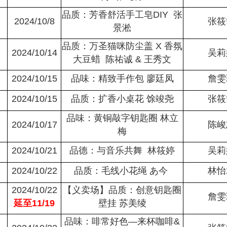
品质：芳香舒活手工皂DIY 张
2024/10/8
张筱
景淞
品质：万圣猫咪防尘盖 X 香氛
2024/10/14
吴莉
大豆蜡 陈祐诚 & 王秀文
2024/10/15
品味：精致手作包 廖廷凤
詹雯
2024/10/15
品质：扩香小桌花 馀竣尧
张筱
品味：黄铜敲字钥匙圈 林立
2024/10/17
陈峻
梅
2024/10/21
品德：与音乐共舞 林筱婷
吴莉
2024/10/22
品质：毛线小花绳 あ今
林怡
2024/10/22
【义卖场】品质：创意钥匙圈
詹雯
延至11/19
壁挂 苏美绫
品味：啡常好色—来杯咖啡&