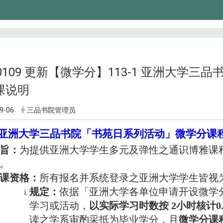
50109 更新【微学分】113-1 亚洲大
课说明
9-06
三品书院管理员
亚洲大学三品书院「书苑日系列活动」微学分课
旨：
为提供亚洲大学学生多元及弹性之通识博雅课程
。
课资格：
所有报名并系统登录之亚洲大学学生皆视
规定：
依据「亚洲大学各单位申请开设微学
学习或活动，
以实际学习时数按 2小时核计0
读之学系审酌采抵为毕业学分，且
微学分课