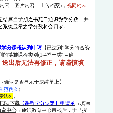
内容、图片内容、上传档案)，
视同
F(
未
定结算当学期之书苑日通识微学分数，并
名系统显示之学分数将会归零。
微学分课程认列申请
【已达到2学分符合资
列
的博雅课程类别(1-4择一类)→确
，送出后无法再修正，请谨慎填
讯→确认是否显示于成绩单上】。
功范例图
)
直接认列
。
下载/
下载
【课程学分认定】申请单
→填写
教育中心
→
通识教育中心审核后，
于『授