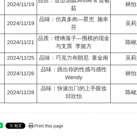
品质：造型汤圆Jessie & 曾敏
2024/11/19
林怡
茹
品味：仿真多肉—星兜 施幸
2024/11/19
吴莉
芬
品质：铿锵落子—围棋的现金
2024/11/21
陈峻
与支票 李懿方
2024/11/25
品味：巧克力布朗尼 童金南
吴莉
品味：跳出你的性感与感性
2024/11/26
林怡
Wendy
品味：快速出门的上手眼妆
2024/11/28
陈峻
邱欣怡
Print this page
e