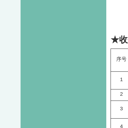
★收
序号
1
2
3
4