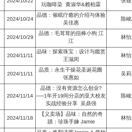
2024/10/22
张筱
玩咖啡染 黄淑华&赖柏霖
品德：催眠疗癒的介绍与体验
2024/10/24
陈峻
吴佳惠
品德：毛茸茸的扭棒小狗 江
2024/10/29
林怡
江
品味：探索珠宝：设计与鑑赏
2024/11/11
林怡
王滋闵
品质：永生干燥花圣诞花圈
2024/11/11
吴莉
张惠如
品德：没有资源怎么创业?
2024/11/14
──1年开19间分店的亚大校友
陈峻
实战经验分享 吴鼎强
【义卖场】品味：自然的奇
2024/11/18
林怡
蹟：珍珠手鍊 Jamie