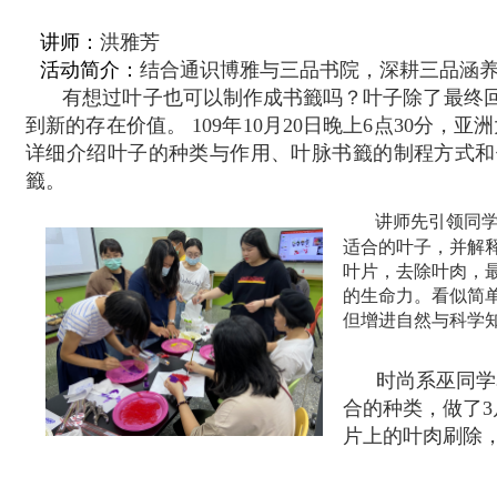
讲师：
洪雅芳
活动简介：
结合通识博雅与三品书院，深耕三品涵
有想过叶子也可以制作成书籤吗？叶子除了最终
到新的存在价值。
109
年
10
月
20
日晚上
6
点
30
分，亚洲
详细介绍叶子的种类与作用、叶脉书籤的制程方式和
籤。
讲师先引领同学
适合的叶子，并解
叶片，去除叶肉，
的生命力。看似简
但增进自然与科学
时尚系巫同学
合的种类，做了
3
片上的叶肉刷除