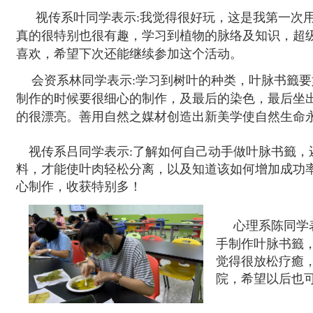
视传系叶同学表示
:
我觉得很好玩，这是我第一次
真的很特别也很有趣，学习到植物的脉络及知识，超
喜欢，希望下次还能继续参加这个活动。
会资系林同学表示
:
学习到树叶的种类，叶脉书籤要
制作的时候要很细心的制作，及最后的染色，最后坐
的很漂亮。善用自然之媒材创造出新美学使自然生命
视传系吕同学表示
:
了解如何自己动手做叶脉书籤，
料，才能使叶肉轻松分离，以及知道该如何增加成功
心制作，收获特别多！
心理系陈同学
手制作叶脉书籤
觉得很放松疗癒
院，希望以后也