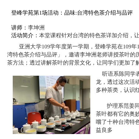
登峰学苑第1场活动：品味:台湾特色茶介绍与品评
讲师：
李坤洲
本堂课程针对台湾的特色茶详加介绍，
活动简介：
亚洲大学
109
学年度第一学期，登峰学苑在
109
年
湾特色茶介绍与品评」，邀请李坤洲老师讲授茶叶的
茶方法；透过讲解茶叶的背景文化，让同学们更加了
听语系陈同学
龙，透过这次活
多种茶类，认识
护理系范姜同学
茶叶都有它的奥
嚐了十种台湾特
益良多