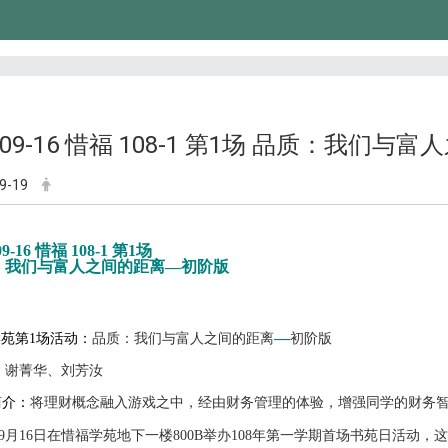
9-09-16 惜福 108-1 第1场 品质：我们
9-19
09-16 惜福 108-1 第1场
：我们与富人之间的距离
—
初阶版
—
苑第1场活动：
品质：我们与富人之间的距离
初阶版
：
谢菁华、刘芳汝
简介：
将理财概念融入游戏之中，经由财务管理的体验，增强同学的财务
9
月
16
日在惜福学苑地下一楼
800B
举办
108
年第一学期首场书苑日活动，这