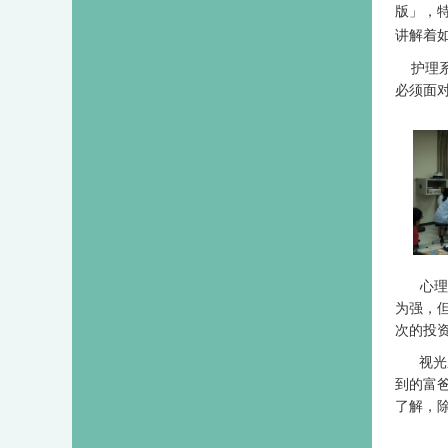
版」，
讲解着
护理
必须面
心理
为强，
次的投
视光
到的富
了解，