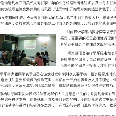
特别邀请到在三商美邦人寿任职
16
年的业务经理谢菁华讲师以及业务主任
如何游玩现金流桌游并跳出老鼠圈，让同学们开始思考如何透过掷骰子、
系吴惠茹同学表示今天来参加理财的活动，除了学到工作收入外，也要学
对的课题，会投资就会再额外赚到工作收入以外的钱，没想到竟能从桌游
时尚设计学系杨振忠同学表示要
买卖，更重要的还是必须懂得理财
希望还有机会再参加进阶版的活动
听力暨语言治疗学系陈韦如表
是很重要的因素，自己在游戏中一
后来不断的思考并投资，才生存下
学系林家颖同学表示自己在游戏过程中学到收支要平衡，投资要看准时机
但也必须注意要有最低的保险范围，虽然在一开始的职业收入并不理想，
资和思量，最后竟成功地跳出老鼠圈，成就感很高外还学到很多理财技巧
系杨珝彤同学认为投资和储蓄与我们人生是息息相关的，并提到老师在课
爸爸穷爸爸这本书，这是她相当喜欢并且兴趣的书，没想到竟然透过书院
除了活动中与讲师们切磋许多之外，下课后还与讲师们互相讨论许久，收