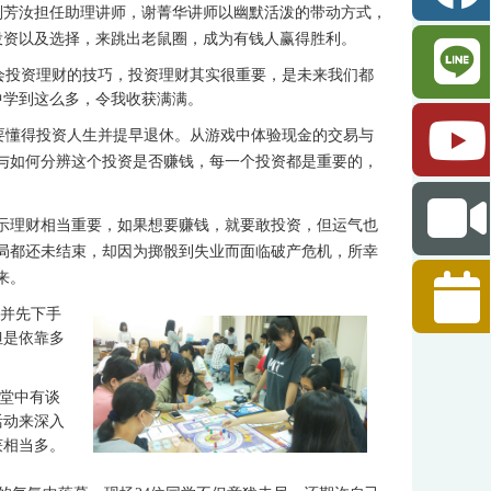
刘芳汝担任助理讲师，谢菁华讲师以幽默活泼的带动方式，
投资以及选择，来跳出老鼠圈，成为有钱人赢得胜利。
会投资理财的技巧，投资理财其实很重要，是未来我们都
中学到这么多，令我收获满满。
懂得投资人生并提早退休。从游戏中体验现金的交易与
与如何分辨这个投资是否赚钱，每一个投资都是重要的，
。
示理财相当重要，如果想要赚钱，就要敢投资，但运气也
局都还未结束，却因为掷骰到失业而面临破产危机，所幸
来。
并先下手
但是依靠多
。
堂中有谈
活动来深入
获相当多。