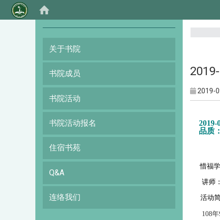
:::
关于书院
201
书院成员
2019-0
书院活动
书院活动报名
2019-
品质
住宿书苑
惜福学
Q&A
讲师
连络我们
活动
108年