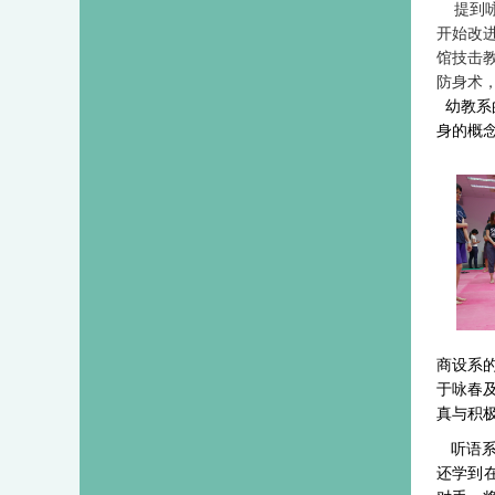
提到
开始改
馆技击
防身术
幼教系
身的概
商设系
于咏春
真与积
听语
还学到