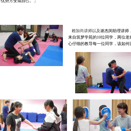
将优势方变成自己。」
赖加尚讲师以及
谢杰闵助理讲师
来自筑梦学苑的
10
位同学，两位老
心仔细的教导每一位同学，该如何