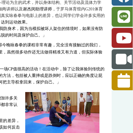
斗理论为主的武术，并以身体结构、关节活动及流体力学
加尚
讲师以及
谢杰闵助理讲师
，于罗马体育馆内
G201
体育
到真实咏春拳与电影上的差异，也让同学们学会许多实用的
，达到运动效果。
我防身术，因为当模拟被坏人架住的情境时，如果没有防
逃脱的时间及保护自己。」
得今晚咏春拳的课程非常有趣，完全没有接触过的我们，
里，虽然很多动作还无法做得精准又有力道，但实际体验
一场
CP
值很高的活动！在活动中，除了让我体验到传统的
的方法，包括被人重摔或是跌倒时，应以正确的角度让屁
何把主导权拿回来，保护自己。」
增加许多关
师都非常认
里的差异，
该如何反击