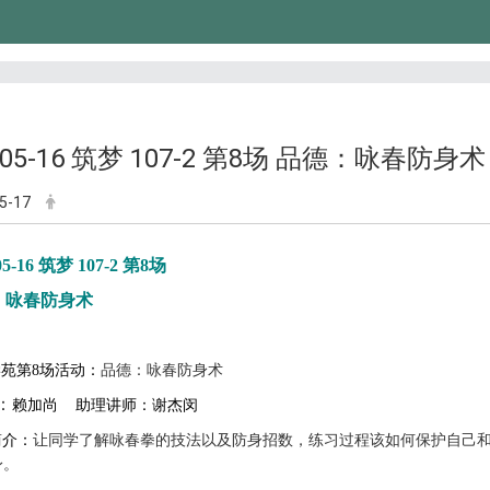
9-05-16 筑梦 107-2 第8场 品德：咏春防身术
5-17
05-16 筑梦 107-2 第8场
：咏春防身术
苑第8场活动：
品德：咏春防身术
：
赖加尚
助理讲师：谢杰闵
简介：
让同学了解咏春拳的技法以及防身招数，练习过程该如何保护自己
身。