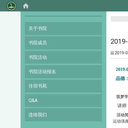
:::
关于书院
201
书院成员
2019-0
书院活动
2019-
书院活动报名
品德
住宿书苑
筑梦学
Q&A
讲师
连络我们
活动
运动强