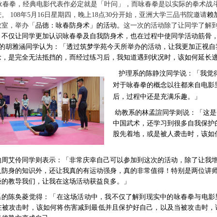
咏春拳，经典电影代表作必定就是「叶问」，而咏春拳是以实际的拳术战
进。
108
年
5
月
16
日星期四，晚上
18
点
30
分开始，亚洲大学三品书院邀请
赖
教室，举办「
品德：咏春防身术」的活动。
这一次的活动除了让同学了解
，
不仅让同学更加认识咏春拳及自我防身术，也在过程中使同学活动筋骨
的胡雅涵同学认为：「透过筑梦学苑今天所举办的活动，让我更加正视自
念，是完全无法抵挡的，而经过练习后，我知道遇到状况时，该如何延长
护理系的陈静汶同学说：「我觉
对于咏春拳的概念以往都来自电影
后，过程中还是充满乐趣。」
幼教系的林孟諠同学则说：「这是
中国武术，还学习到很多自我保护
股先着地，或是被人袭击时，该如
的周艾伶同学则表示：「非常庆幸自己可以参加到这次的活动，除了让我
及防身的知识外，还让我真的有运动强身，真的非常值得！特别是两位讲
极的教导我们，让我在这场活动获益良多。」
系的陈奂菱觉得：「在这场活动中，我不仅了解到现实中的咏春拳与电影
在被攻击时，该如何将伤害减到最低并且保护好自己，以及当被攻击时，