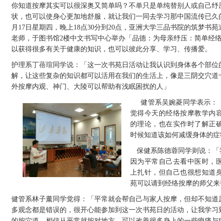
你知道按摩其实可以很深奥又简单吗？不单只是单纯替别人或自己纾
状，也可以使身心更加地舒服，就让我们一同去学习那中国流传已久
月17日星期四，晚上18点30分到20点，亚洲大学三品书院的筑梦
老师，于图书馆2楼中文书写中心举办「品德：为母亲纾压：简单经
以获得很多有关于健康的知识，也可以彼此分享、学习、传播爱。
护理系丁蓓瑄同学说：「这一次书苑日活动让我认识到身体各个部位
解，让这些复杂的知识都可以活用在我们的生活上，像是三阴交穴道
外按摩内观、神门、大陵可以帮助有浅眠困扰的人」
健管系吴婉菱同学表示：
觉得今天的经络按摩教学内
的理论，也在实作时了解正
时候知道该如何减缓身体的症
保健系陈德蓉同学则说：「
因为平常自己去看中医时，
上扎针，但自己也很想知道
苑可以请到经络按摩的师父来
健管系林子薰同学觉得：「平常就会帮自己与家人按摩，但却不知道
多观念都是错误的，很开心能参加到这一次书苑日的活动，让我学习
的按穴道，相信从平常就按对地方，可以改善很多身上的一些痠痛与