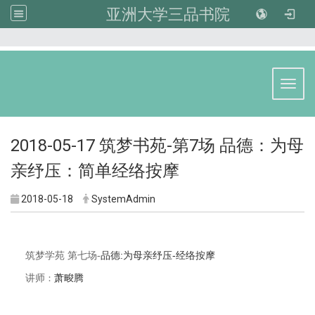
亚洲大学三品书院
:::
Toggl
2018-05-17 筑梦书苑-第7场 品德：为母
亲纾压：简单经络按摩
2018-05-18
SystemAdmin
品德:
为母亲纾压-
经络按摩
筑梦学苑 第七场-
讲师
：
萧畯腾