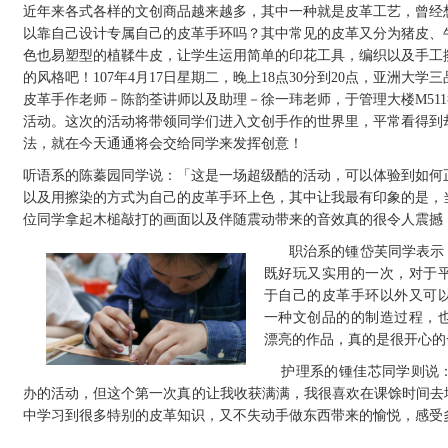
近年来各式各样的文创商品越来越多，其中一种就是皮革工艺，曾经
以靠自己设计专属自己的皮革手环吗？其中常见的皮革又分为猪皮、
色也易塑型的植鞣牛皮，让学生运用简单的印花工具，编织以及手工
的风格吧！
107年4月17日星期二，晚上18点30分到20点，亚洲
皮革手作老师－陈韵荃讲师以及助理－徐一玮老师，于管理大楼M51
活动。这次的活动将带领同学们进入文创手作的世界里，平常看得到
法，就在今天通通将会交给同学来发挥创意！
听语系的陈蓁园同学说：「这是一场超级酷的活动，可以体验到如何
以及用擦染的方式为自己的皮革手环上色，其中让我最有印象的是，当
位同学拿起木槌敲打的画面以及伴随震动带来的音效真的很令人震撼
职治系的锺岱芙同学表示
既好玩又实用的一次，对于
于自己的皮革手环以外又可
一种文创品的的制造过程，
漂亮的作品，真的是很开心的
护理系的锺佳芯同学则说
办的活动，但这个第一次真的让我收获满满，我很喜欢在课馀时间去
中学习到很多特别的皮革知识，又不失动手做东西带来的愉悦，感受