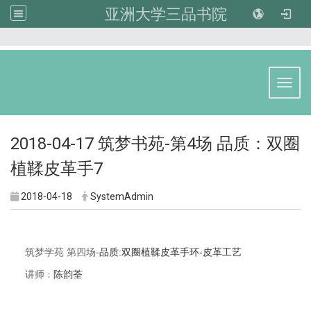
亚洲大学三品书院
:::
Toggl
2018-04-17 筑梦书苑-第4场 品质：双圈
植鞣皮革手7
2018-04-18
SystemAdmin
品质:
双圈植鞣皮革手环-
皮革工艺
筑梦学苑 第四场-
讲师
：
陈韵荃