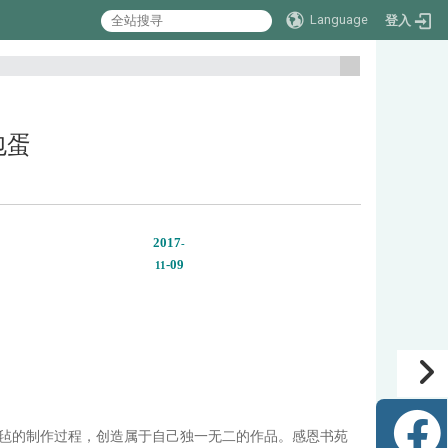
Language
登入
:::
包蛋
2017
-
-09
11
毡的制作过程，创造属于自己独一无二的作品。感恩书苑