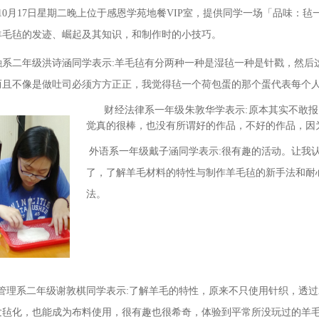
年10月17日星期二晚上位于感恩学苑地餐VIP室，提供同学一场「品味
羊毛毡的发迹、崛起及其知识，和制作时的小技巧。
融系二年级洪诗涵同学表示:羊毛毡有分两种一种是湿毡一种是针戳，然后
而且不像是做吐司必须方方正正，我觉得毡一个荷包蛋的那个蛋代表每个人
财经法律系一年级朱敦华学表示:原本其实不敢报
觉真的很棒，也没有所谓好的作品，不好的作品，因
外语系一年级戴子涵同学表示:很有趣的活动。让我
了，了解羊毛材料的特性与制作羊毛毡的新手法和耐
法。
理系二年级谢敦棋同学表示:了解羊毛的特性，原来不只使用针织，透过
发毡化，也能成为布料使用，很有趣也很希奇，体验到平常所没玩过的羊