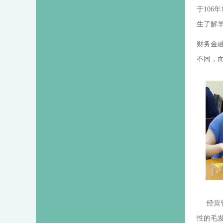
于106
生了解
财务金
不同，
经营管
性的毛