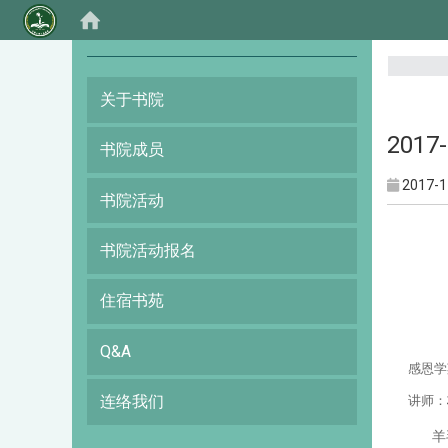
:::
关于书院
201
书院成员
2017-1
书院活动
书院活动报名
住宿书苑
Q&A
感恩学
连络我们
讲师
：
羊