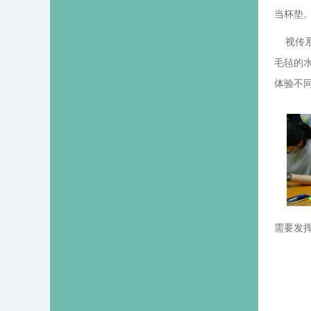
当杯垫
视传系
毛毡的
体验不
需要发