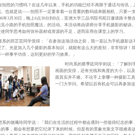
有拍照的习惯吗？在这几年以来，手机的功能已经不再限于通话与传讯，
成。也就是说——拍照不一定要拿着一台贵重的数码或单眼相机，只要一
06年3月30日，晚上6点30分到8点，亚洲大学三品书院书苑日邀请路
花见小路的手机拍照魔法」的活动。本活动将由讲师分享手机摄影的秘诀
促使同学思考如何弥补器材或资源的不足，进而应用在课堂上的学习。
传系的郑芷芸同学觉得：「在参加这场活动之前，我一直以为手机摄影达
观了。光是加入几个摄影的基本知识，就能有这么大的差别，非常惊讶！
影一样事半功倍，达到更好的学习效果。」
时尚系的蔡季廷同学则说：「了解到
画面的安排，还有光线和角度的大小，以
面其实并不难。不论手上拿哪一种摄影工
一门大学问。希望以后有机会可以再参加
憩系的饶珮玲同学说：「我们在生活的过程中都会遇到一些值得纪念的事
乐的事，都会有想要把它纪录下来的时候。但是有的景象光靠文字很难表