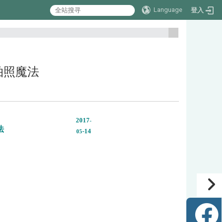
Language
登入
:::
机拍照魔法
2017
-
法
-14
05