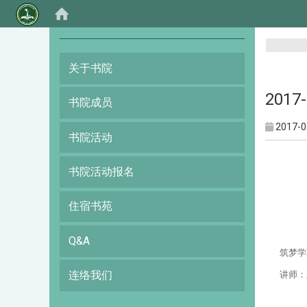
:::
关于书院
201
书院成员
2017-0
书院活动
书院活动报名
住宿书苑
Q&A
筑梦学
连络我们
讲师
：