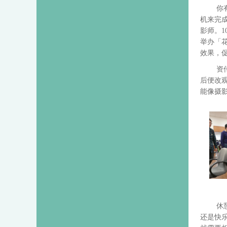
你
机来完
影师。1
举办「
效果，
资
后便改
能像摄
休
还是快