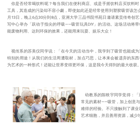
你是否经常喝饮料呢？每当我们在便利商店、或是手摇饮料店买饮料时
工具，其造成的污染却不容小觑，即使如此还是经常使用到塑胶吸管该怎么办
月13日，晚上6点30分到8点，亚洲大学三品书院书苑日邀请素贡传奇创
写中心举办「跃动于指尖的呼吸——吸管玩具DIY」的活动。这场活动将
能废物利用、达到环保的效果，还能用来玩耍、娱乐大众！
视传系的苏美仪同学说：「在今天的活动当中，我学到了吸管也能成为
特别的用途！从我们的生活周遭取材，加点巧思，让本来会被遗弃的东西
为艺术的一种形式！还能让世界变得更环保，这是我今天得到的最大收获
幼教系的陈映宇同学觉得：「
常见的素材——吸管，加上创意
难得的经验。不只接触到了课业
艺术细胞，并且善用资源，减少