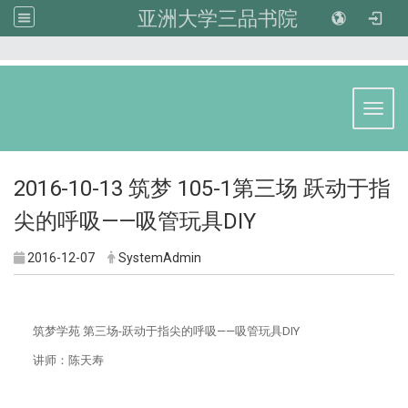
亚洲大学三品书院
:::
Toggl
2016-10-13 筑梦 105-1第三场 跃动于指
尖的呼吸——吸管玩具DIY
2016-12-07
SystemAdmin
筑梦学苑 第三场-跃动于指尖的呼吸——吸管玩具DIY
讲师
：
陈天寿