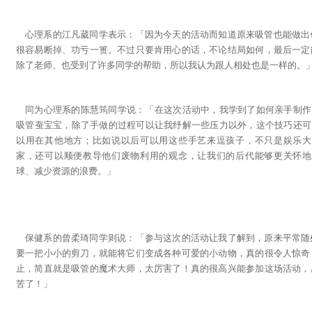
心理系的江凡葳同学表示：「因为今天的活动而知道原来吸管也能做出
很容易断掉、功亏一篑。不过只要肯用心的话，不论结局如何，最后一定
除了老师、也受到了许多同学的帮助，所以我认为跟人相处也是一样的。
同为心理系的陈慧筠同学说：「在这次活动中，我学到了如何亲手制作
吸管蚕宝宝，除了手做的过程可以让我纾解一些压力以外，这个技巧还可
以用在其他地方；比如说以后可以用这些手艺来逗孩子，不只是娱乐大
家，还可以顺便教导他们废物利用的观念，让我们的后代能够更关怀地
球、减少资源的浪费。」
保健系的曾柔琦同学则说：「参与这次的活动让我了解到，原来平常随
要一把小小的剪刀，就能将它们变成各种可爱的小动物，真的很令人惊奇
止，简直就是吸管的魔术大师，太厉害了！真的很高兴能参加这场活动，
苦了！」